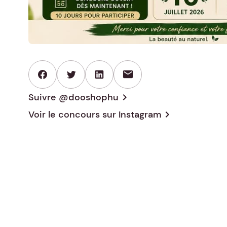
mail
Suivre @dooshophu
chevron_right
Voir le concours sur
Instagram
chevron_right