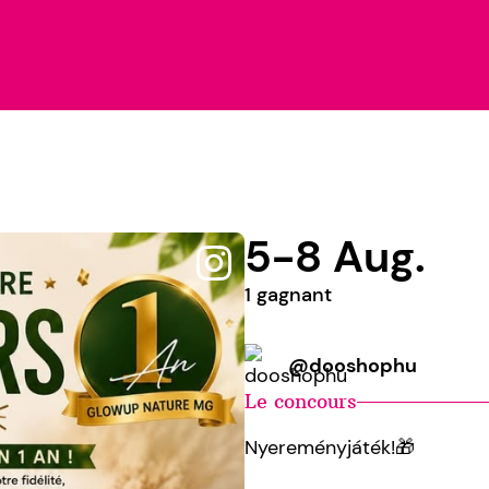
5-8 Aug.
1 gagnant
@dooshophu
Le concours
Nyereményjáték!🎁