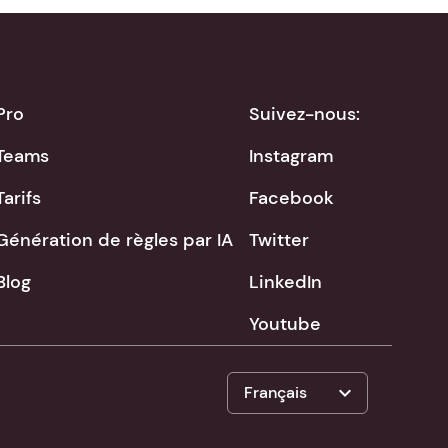
Pro
Suivez-nous:
Teams
Instagram
Tarifs
Facebook
Génération de règles par IA
Twitter
Blog
LinkedIn
Youtube
expand_more
Français