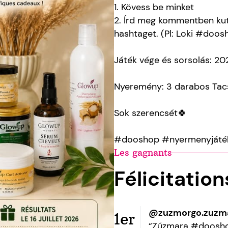
1. Kövess be minket
2. Írd meg kommentben ku
hashtaget. (Pl: Loki #doos
Játék vége és sorsolás: 20
Nyeremény: 3 darabos Tacs
Sok szerencsét🍀
#dooshop #nyermenyjáték
Les gagnants
Félicitatio
@zuzmorgo.zuzm
1er
“Zúzmara #doosh