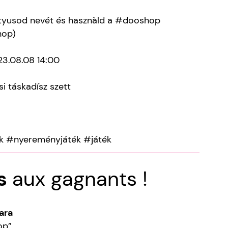
tyusod nevét és hasznàld a #dooshop
hop)
23.08.08 14:00
i táskadísz szett
 #nyereményjáték #játék
ns
aux gagnants !
ara
op”