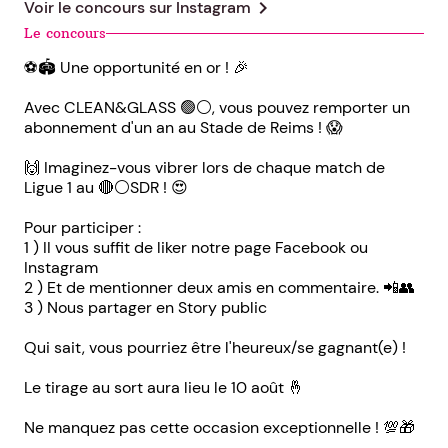
chevron_right
Voir le concours sur
Instagram
Le concours
⚽️🏟️ Une opportunité en or ! 🎉
Avec CLEAN&GLASS 🟢⚪️, vous pouvez remporter un
abonnement d'un an au Stade de Reims ! 😱
🙌 Imaginez-vous vibrer lors de chaque match de
Ligue 1 au 🔴⚪️SDR ! 😍
Pour participer :
1 ) II vous suffit de liker notre page Facebook ou
Instagram
2 ) Et de mentionner deux amis en commentaire. 📲👥
3 ) Nous partager en Story public
Qui sait, vous pourriez être l'heureux/se gagnant(e) !
Le tirage au sort aura lieu le 10 août 🤞
Ne manquez pas cette occasion exceptionnelle ! 💯🎁