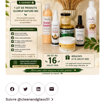
mail
chevron_right
Suivre @cleanandglass51