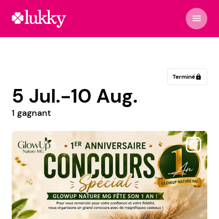
menu
Terminé
lock
5 Jul.-10 Aug.
1 gagnant
@cleanandglass51