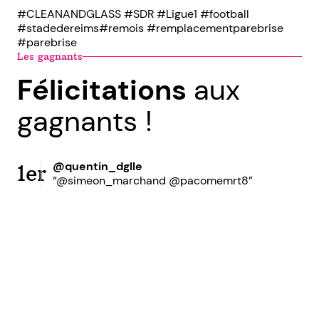
#CLEANANDGLASS #SDR #Ligue1 #football
#stadedereims#remois #remplacementparebrise
#parebrise
Les gagnants
Félicitations
aux
gagnants !
@quentin_dglle
1er
“@simeon_marchand @pacomemrt8”