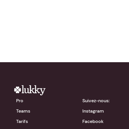
Essayez Lukky
gratuitement !
chevron_right
Télécharger l'app
Pro
Suivez-nous:
Teams
Instagram
Tarifs
Facebook