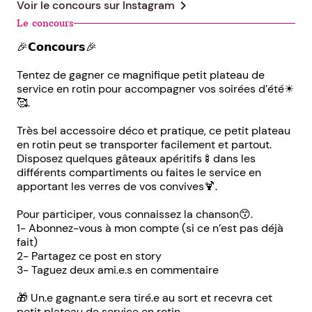
chevron_right
Voir le concours sur
Instagram
Le concours
🎉𝗖𝗼𝗻𝗰𝗼𝘂𝗿𝘀🎉
Tentez de gagner ce magnifique petit plateau de
service en rotin pour accompagner vos soirées d’été☀
🥰.
Très bel accessoire déco et pratique, ce petit plateau
en rotin peut se transporter facilement et partout.
Disposez quelques gâteaux apéritifs🍢dans les
différents compartiments ou faites le service en
apportant les verres de vos convives🍹.
Pour participer, vous connaissez la chanson😙.
1- Abonnez-vous à mon compte (si ce n’est pas déjà
fait)
2- Partagez ce post en story
3- Taguez deux ami.e.s en commentaire
🎁 Un.e gagnant.e sera tiré.e au sort et recevra cet
petit plateau de service en rotin.