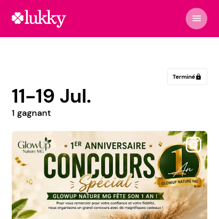
menu
Terminé
lock
11-19 Jul.
1 gagnant
@maison_oline