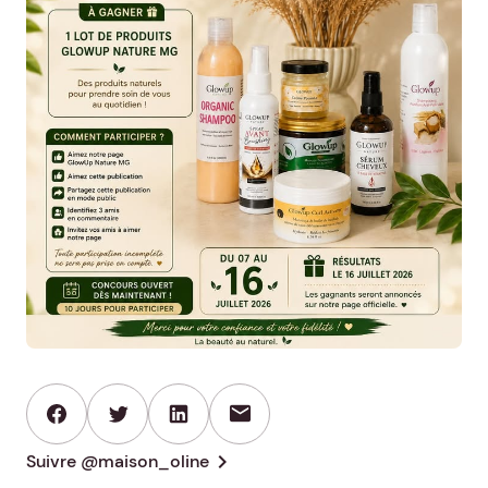
mail
chevron_right
Suivre @maison_oline