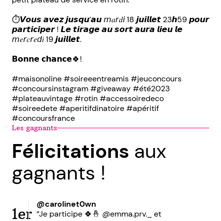
⏱𝙑𝙤𝙪𝙨 𝙖𝙫𝙚𝙯 𝙟𝙪𝙨𝙦𝙪’𝙖𝙪 𝘮𝑎𝘳𝑑𝘪 18 𝙟𝙪𝙞𝙡𝙡𝙚𝙩 23𝙝59 𝙥𝙤𝙪𝙧
𝙥𝙖𝙧𝙩𝙞𝙘𝙞𝙥𝙚𝙧 ! 𝙇𝙚 𝙩𝙞𝙧𝙖𝙜𝙚 𝙖𝙪 𝙨𝙤𝙧𝙩 𝙖𝙪𝙧𝙖 𝙡𝙞𝙚𝙪 𝙡𝙚
𝘮𝑒𝘳𝑐𝘳𝑒𝘥𝑖 19 𝙟𝙪𝙞𝙡𝙡𝙚𝙩.
𝗕𝗼𝗻𝗻𝗲 𝗰𝗵𝗮𝗻𝗰𝗲🍀!
#maisonoline #soireeentreamis #jeuconcours
#concoursinstagram #giveaway #été2023
#plateauvintage #rotin #accessoiredeco
#soireedete #aperitifdinatoire #apéritif
#concoursfrance
Les gagnants
Félicitations
aux
gagnants !
@carolinet0wn
1er
“Je participe 🍀🤞 @emma.prv._ et