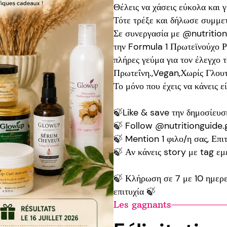
Θέλεις να χάσεις εύκολα και 
Τότε τρέξε και δήλωσε συμμε
Σε συνεργασία με @nutrition
την Formula 1 Πρωτεϊνούχο Ρό
πλήρες γεύμα για τον έλεγχο 
Πρωτεΐνη.,Vegan,Χωρίς Γλουτ
Το μόνο που έχεις να κάνεις εί
🍃Like & save την δημοσίευσ
🍃 Follow @nutritionguide
🍃 Mention 1 φιλο/η σας, Επι
🍃 Αν κάνεις story με tag ε
🍃 Κλήρωση σε 7 με 10 ημερες
επιτυχία 🍃
Les gagnants