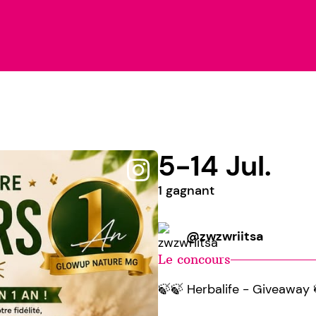
5-14 Jul.
1 gagnant
@zwzwriitsa
Le concours
🍃🍃 Herbalife - Giveaway 