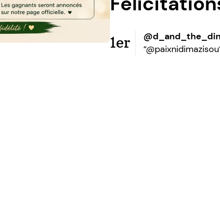
Félicitatio
@d_and_the_di
1er
“@paixnidimazisou