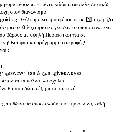
γρήγορα τέσσερα – πέντε κιλάκια αποτελεσματικά;
τοχή στον διαγωνισμό!
guide.gr Θέλουμε να προσφέρουμε σε 1️⃣ τυχερή/ο
φημα σε 8 λαχταριστες γευσεις το οποιο ειναι ένα
του βάρους με υψηλή Περιεκτικότητα σε
ένη! Και φυσικά πρόγραμμα διατροφής!
ναι :
η
.gr @zwzwriitsa & @all.giveawayss
τρέπονται τα πολλαπλά σχολια
μένα θα σου δώσω έξτρα συμμετοχή
 , τα δώρα θα αποσταλούν από την σελίδα, καλή