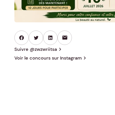
mail
Suivre @zwzwriitsa
chevron_right
Voir le concours sur
Instagram
chevron_right