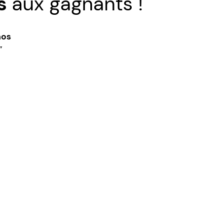
ns
aux gagnants !
nos
”