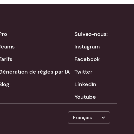
Pro
Suivez-nous:
Teams
Instagram
Tarifs
Facebook
Génération de règles par IA
Twitter
Blog
LinkedIn
Youtube
expand_more
Français