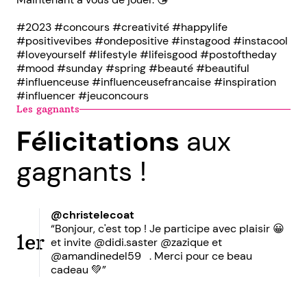
#2023 #concours #creativité #happylife
#positivevibes #ondepositive #instagood #instacool
#loveyourself #lifestyle #lifeisgood #postoftheday
#mood #sunday #spring #beauté #beautiful
#influenceuse #influenceusefrancaise #inspiration
#influencer #jeuconcours
Les gagnants
Félicitations
aux
gagnants !
@christelecoat
“Bonjour, c'est top ! Je participe avec plaisir 😀
1er
et invite @didi.saster @zazique et
@amandinedel59 . Merci pour ce beau
cadeau 💚”