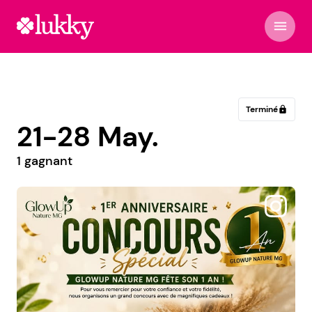
menu
Terminé
lock
21-28 May.
1 gagnant
@roselynedcreations