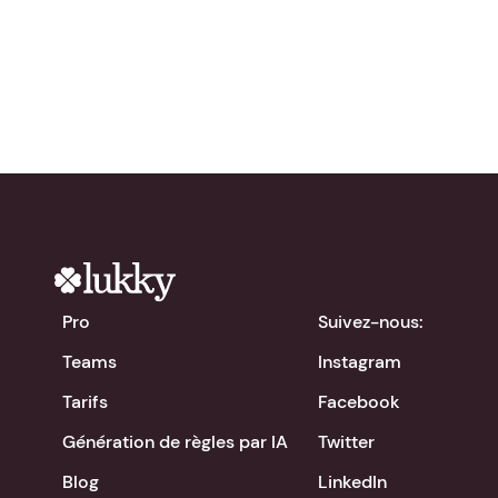
chevron_right
Télécharger l'app
Pro
Suivez-nous:
Teams
Instagram
Tarifs
Facebook
Génération de règles par IA
Twitter
Blog
LinkedIn