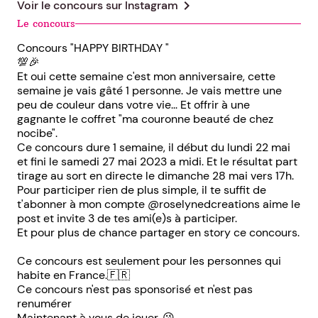
chevron_right
Voir le concours sur
Instagram
Le concours
Concours "HAPPY BIRTHDAY "
💯🎉
Et oui cette semaine c'est mon anniversaire, cette
semaine je vais gâté 1 personne. Je vais mettre une
peu de couleur dans votre vie... Et offrir à une
gagnante le coffret "ma couronne beauté de chez
nocibe".
Ce concours dure 1 semaine, il début du lundi 22 mai
et fini le samedi 27 mai 2023 a midi. Et le résultat part
tirage au sort en directe le dimanche 28 mai vers 17h.
Pour participer rien de plus simple, il te suffit de
t'abonner à mon compte @roselynedcreations aime le
post et invite 3 de tes ami(e)s à participer.
Et pour plus de chance partager en story ce concours.
Ce concours est seulement pour les personnes qui
habite en France.🇫🇷
Ce concours n'est pas sponsorisé et n'est pas
renumérer
Maintenant à vous de jouer. 😘