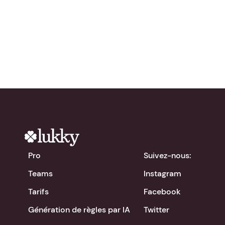
gratuitement !
chevron_right
Télécharger l'app
Pro
Suivez-nous:
Teams
Instagram
Tarifs
Facebook
Génération de règles par IA
Twitter