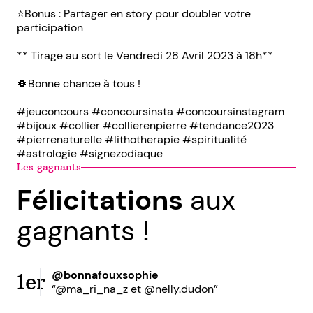
⭐Bonus : Partager en story pour doubler votre
participation
** Tirage au sort le Vendredi 28 Avril 2023 à 18h**
🍀Bonne chance à tous !
#jeuconcours #concoursinsta #concoursinstagram
#bijoux #collier #collierenpierre #tendance2023
#pierrenaturelle #lithotherapie #spiritualité
#astrologie #signezodiaque
Les gagnants
Félicitations
aux
gagnants !
@bonnafouxsophie
1er
“@ma_ri_na_z et @nelly.dudon”