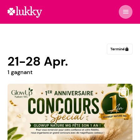
menu
Terminé
lock
21-28 Apr.
1 gagnant
@astrobloom.amelie