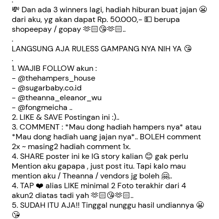
💸 Dan ada 3 winners lagi, hadiah hiburan buat jajan 😬
dari aku, yg akan dapat Rp. 50.000,- 💵 berupa
shopeepay / gopay 🫶🏻😘🫶🏻..
.
LANGSUNG AJA RULESS GAMPANG NYA NIH YA 😘
.
1. WAJIB FOLLOW akun :
- @thehampers_house
- @sugarbaby.co.id
- @theanna_eleanor_wu
- @fongmeicha ..
2. LIKE & SAVE Postingan ini :)..
3. COMMENT : *Mau dong hadiah hampers nya* atau
*Mau dong hadiah uang jajan nya*.. BOLEH comment
2x ~ masing2 hadiah comment 1x.
4. SHARE poster ini ke IG story kalian 😊 gak perlu
Mention aku gapapa , just post itu. Tapi kalo mau
mention aku / Theanna / vendors jg boleh 🤗..
4. TAP ❤️ alias LIKE minimal 2 Foto terakhir dari 4
akun2 diatas tadi yah 🫶🏻😘🫶🏻..
5. SUDAH ITU AJA!! Tinggal nunggu hasil undiannya 😬
😘