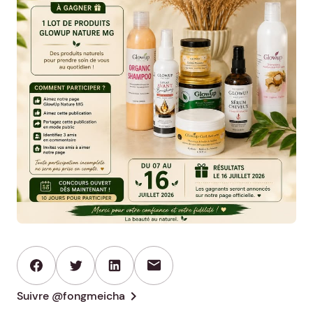
mail
chevron_right
Suivre @fongmeicha