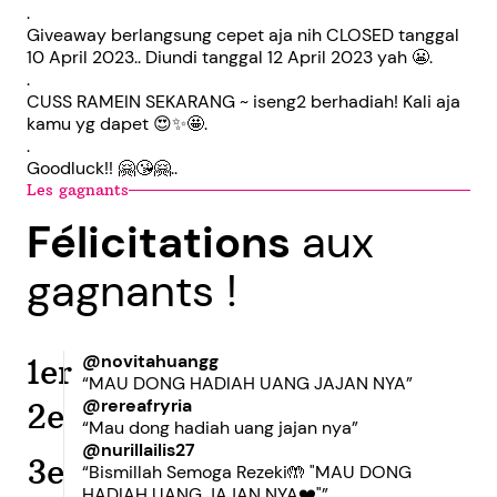
.
Giveaway berlangsung cepet aja nih CLOSED tanggal
10 April 2023.. Diundi tanggal 12 April 2023 yah 😬.
.
CUSS RAMEIN SEKARANG ~ iseng2 berhadiah! Kali aja
kamu yg dapet 😍✨🤩.
.
Goodluck!! 🤗😘🤗..
Les gagnants
Félicitations
aux
gagnants !
@novitahuangg
1er
“MAU DONG HADIAH UANG JAJAN NYA”
@rereafryria
2e
“Mau dong hadiah uang jajan nya”
@nurillailis27
3e
“Bismillah Semoga Rezeki🤲 "MAU DONG
HADIAH UANG JAJAN NYA❤️"”