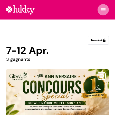
menu
Terminé
lock
7-12 Apr.
3 gagnants
@fongmeicha