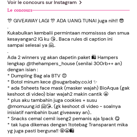
chevron_right
Voir le concours sur
Instagram
Le concours
🎊 GIVEAWAY LAGI 🎊 ADA UANG TUNAI juga nih!! 😎
.
Kukabulkan kembalii permintaan momsissss dan smua
kesayangan2 IG ku 😘.. Baca rules di caption ini
sampai selesai ya 🤗..
.
Ada 2 winners yg akan dapetin paket 🛍️ Hampers
lengkap @thehampers_house (senilai 300rb++ an)
dengan isian :
* Dumpling Bag ala BTV 😍
* Botol minum kece @sugarbaby.co.id ✨
* ada 5sheets face mask (masker wajah) BioAqua (gak
keshoot di video) biar wajah2 makin cantik 😬
* plus aku tambahin juga cookies + susu
@momuung.id 🤗😘.. (gk keshoot di video ~ soalnya
inisiatif nambahin buat giveaway an)..
* Snacks cemal cemil iseng2 pemanis aja 1pack 😋
* tak lupa dikemas dengan 1totebag Transparant mika
yg juga pasti berguna!! 🤩😬🛍️
.