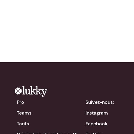
Essayez Lukky
gratuitement !
chevron_right
Télécharger l'app
Pro
Suivez-nous:
Teams
Instagram
Tarifs
Facebook