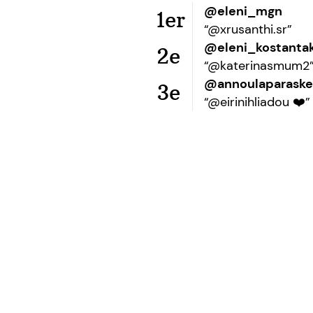
@eleni_mgn
1er
“@xrusanthi.sr”
@eleni_kostantak
2e
“@katerinasmum2
@annoulaparaske
3e
“@eirinihliadou ❤️”