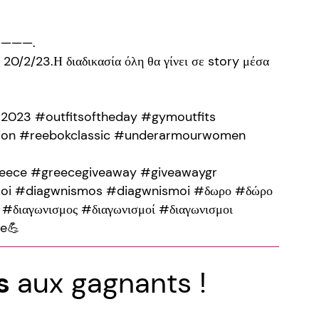
———.
 20/2/23.Η διαδικασία όλη θα γίνει σε story μέσα
2023 #outfitsoftheday #gymoutfits
ion #reebokclassic #underarmourwomen
eece #greecegiveaway #giveawaygr
oi #diagwnismos #diagwnismoi #δωρο #δώρο
#διαγωνισμος #διαγωνισμοί #διαγωνισμοι
le💪
ns
aux gagnants !