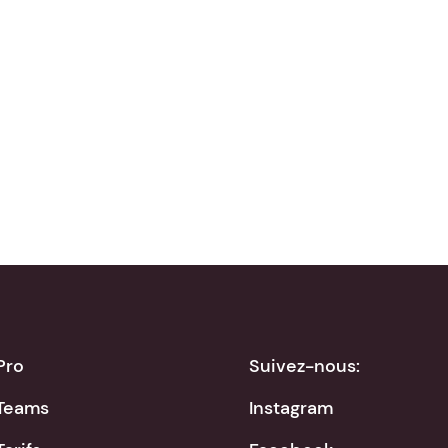
Télécharger dans
Disponible sur
App Store
Google Play
Pro
Suivez-nous:
Teams
Instagram