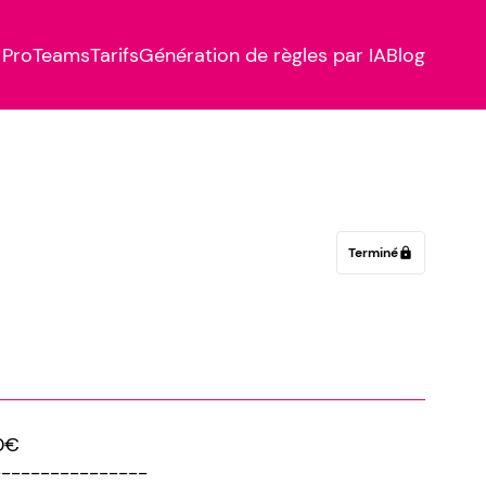
Pro
Teams
Tarifs
Génération de règles par IA
Blog
Terminé
lock
0€
----------------