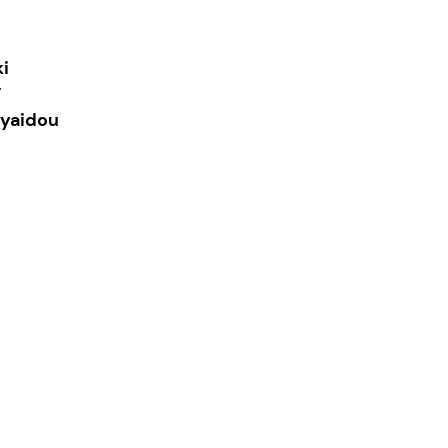
i
”
yaidou