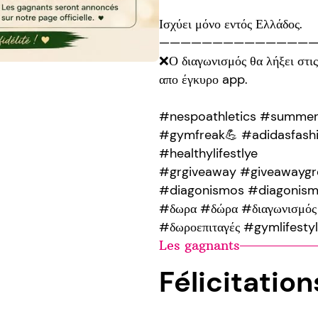
Ισχύει μόνο εντός Ελλάδος.
———————————————
❌Ο διαγωνισμός θα λήξει στις
απο έγκυρο app.
#nespoathletics #summer
#gymfreak💪 #adidasfash
#healthylifestlye
#grgiveaway #giveawaygr
#diagonismos #diagonism
#δωρα #δώρα #διαγωνισμός 
#δωροεπιταγές #gymlifesty
Les gagnants
Félicitatio