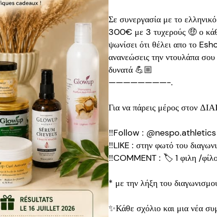
Σε συνεργασία με το ελληνικ
300€ με 3 τυχερούς 🤑 ο κάθ
ψωνίσει ότι θέλει απο το Esh
ανανεώσεις την ντουλάπα σου 
δυνατά 💪🏼
————————-.
Για να πάρεις μέρος στον Δ
‼️Follow : @nespo.athletics
‼️LIKE : στην φωτό του διαγω
‼️COMMENT : 🏷 1 φιλη /φίλ
* με την λήξη του διαγωνισμο
✨Κάθε σχόλιο και μια νέα συ