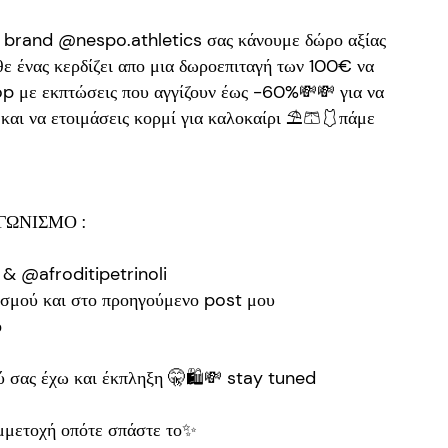
ό brand @nespo.athletics σας κάνουμε δώρο αξίας
ε ένας κερδίζει απο μια δωροεπιταγή των 100€ να
op με εκπτώσεις που αγγίζουν έως -60%💸💸 για να
και να ετοιμάσεις κορμί για καλοκαίρι ⛱️🩳🩱πάμε
ΙΑΓΩΝΙΣΜΟ :
 & @afroditipetrinoli
νισμού και στο προηγούμενο post μου
ο
ύ σας έχω και έκπληξη 🤫🛍️💸 stay tuned
μμετοχή οπότε σπάστε το✨