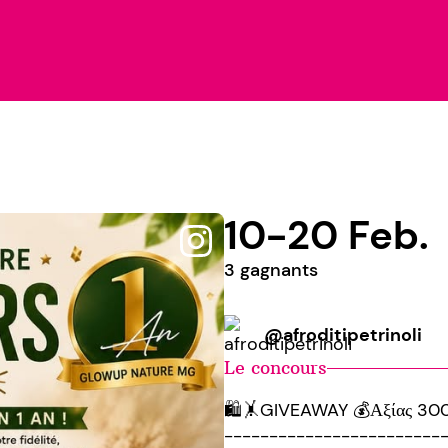
10-20 Feb.
3 gagnants
@afroditipetrinoli
Le concours
🛍️🤸GIVEAWAY 💰Αξίας 30
------------------------