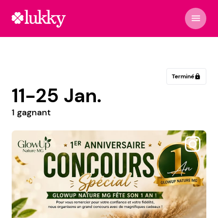
menu
Terminé
lock
11-25 Jan.
1 gagnant
@bellaa.patata