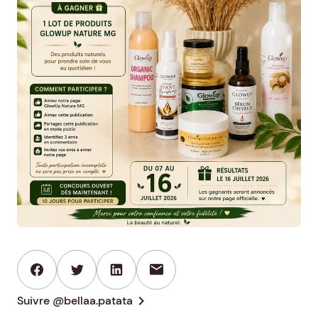
mail
chevron_right
Suivre @bellaa.patata