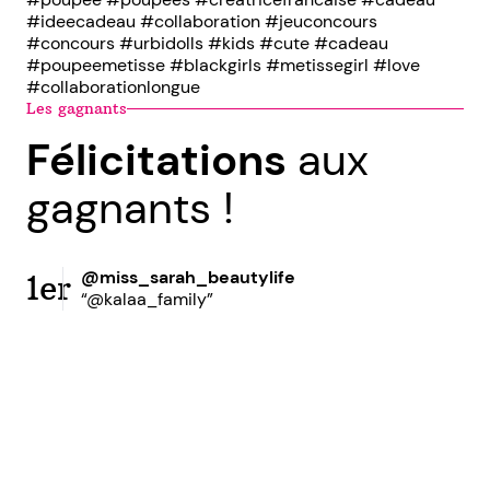
#ideecadeau #collaboration #jeuconcours
#concours #urbidolls #kids #cute #cadeau
#poupeemetisse #blackgirls #metissegirl #love
#collaborationlongue
Les gagnants
Félicitations
aux
gagnants !
@miss_sarah_beautylife
1er
“@kalaa_family”