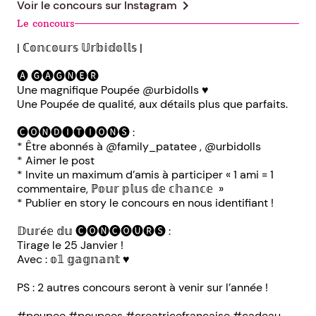
chevron_right
Voir le concours sur
Instagram
Le concours
| ℂ𝕠𝕟𝕔𝕠𝕦𝕣𝕤 𝕌𝕣𝕓𝕚𝕕𝕠𝕝𝕝𝕤 |
🅐 🅖🅐🅖🅝🅔🅡
Une magnifique Poupée @urbidolls ♥
Une Poupée de qualité, aux détails plus que parfaits.
🅒🅞🅝🅓🅘🅣🅘🅞🅝🅢 :
* Être abonnés à @family_patatee , @urbidolls
* Aimer le post
* Invite un maximum d’amis à participer « 1 ami = 1
commentaire, ℙ𝕠𝕦𝕣 𝕡𝕝𝕦𝕤 𝕕𝕖 𝕔𝕙𝕒𝕟𝕔𝕖 »
* Publier en story le concours en nous identifiant !
𝔻𝕦𝕣é𝕖 𝕕𝕦 🅒🅞🅝🅒🅞🅤🅡🅢 :
Tirage le 25 Janvier !
Avec : 𝕠𝟙 𝕘𝕒𝕘𝕟𝕒𝕟𝕥 ♥
PS : 2 autres concours seront à venir sur l’année !
#poupee #poupees #creatricefrancaise #cadeau