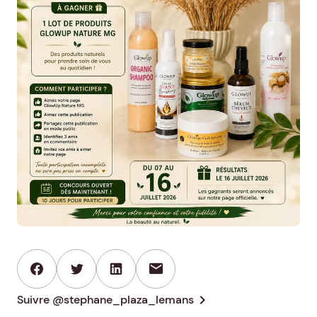
mail
chevron_right
Suivre @stephane_plaza_lemans