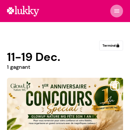
menu
Terminé
lock
11-19 Dec.
1 gagnant
@stephane_plaza_lemans