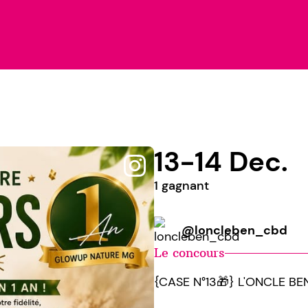
13-14 Dec.
1 gagnant
@loncleben_cbd
Le concours
{CASE N°13🎁} L'ONCLE 