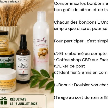
Consommez les bonbons au 
bon goût de citron et de fr
Chacun des bonbons L’Onc
simple que discret pour s
Pour participer , c'est simpl
👉Etre abonné au compte 
: Coffee shop CBD sur Fa
👉Liker ce post
👉Identifier 3 amis en co
(+Bonus : Doubler vos chan
❗Tirage au sort demain a 1