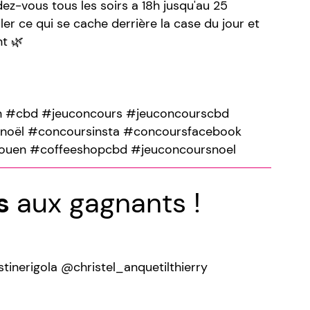
ez-vous tous les soirs a 18h jusqu'au 25
r ce qui se cache derrière la case du jour et
nt 🌿
n #cbd #jeuconcours #jeuconcourscbd
oël #concoursinsta #concoursfacebook
ouen #coffeeshopcbd #jeuconcoursnoel
ns
aux gagnants !
stinerigola @christel_anquetilthierry