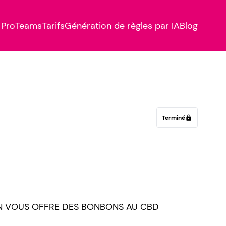
Pro
Teams
Tarifs
Génération de règles par IA
Blog
Terminé
lock
BEN VOUS OFFRE DES BONBONS AU CBD