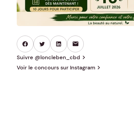
mail
Suivre @loncleben_cbd
chevron_right
Voir le concours sur
Instagram
chevron_right