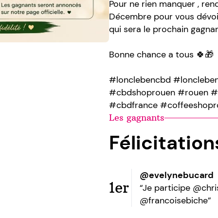
Pour ne rien manquer , rend
Décembre pour vous dévoile
qui sera le prochain gagna
Bonne chance a tous 🍀🎁
#lonclebencbd #lonclebe
#cbdshoprouen #rouen #n
#cbdfrance #coffeeshopr
Les gagnants
Félicitatio
@evelynebucard
1er
“Je participe @chri
@francoisebiche”