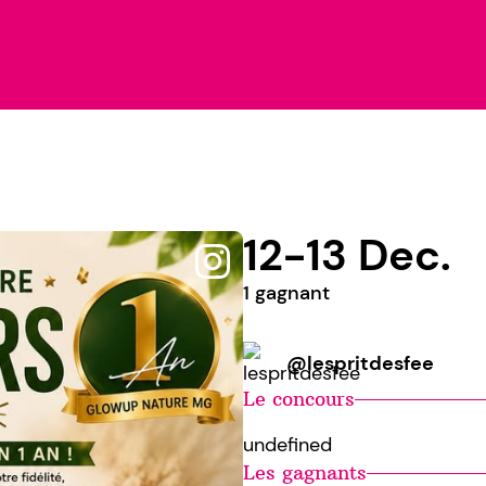
12-13 Dec.
1 gagnant
@lespritdesfee
Le concours
undefined
Les gagnants