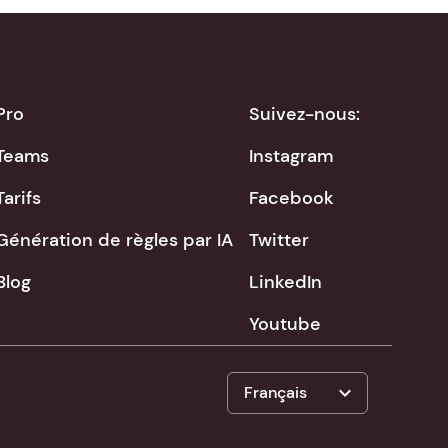
Pro
Suivez-nous:
Teams
Instagram
Tarifs
Facebook
Génération de règles par IA
Twitter
Blog
LinkedIn
Youtube
expand_more
Français