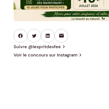
mail
Suivre @lespritdesfee
chevron_right
Voir le concours sur
Instagram
chevron_right