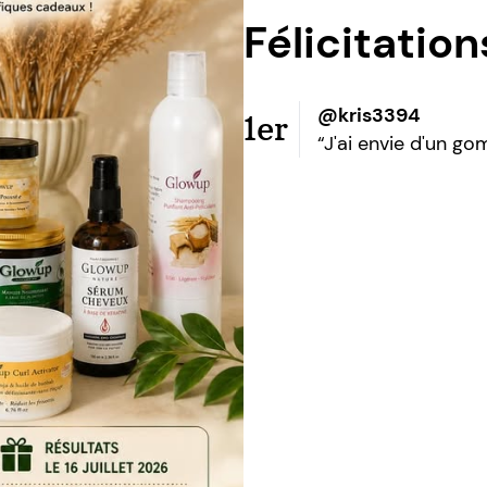
Félicitatio
@kris3394
1er
“J'ai envie d'un 