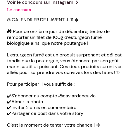
chevron_right
Voir le concours sur
Instagram
Le concours
❄️ CALENDRIER DE L’AVENT J-11 ❄️
🎁 Pour ce onzième jour de décembre, tentez de
remporter un filet de 100g d’esturgeon fumé
biologique ainsi que notre poutargue !
L’esturgeon fumé est un produit surprenant et délicat
tandis que la poutargue, vous étonnera par son goût
marin subtil et puissant. Ces deux produits seront vos
alliés pour surprendre vos convives lors des fêtes ! ✨
Pour participer il vous suffit de :
✔️S’abonner au compte @caviardeneuvic
✔️Aimer la photo
✔️Inviter 2 amis en commentaire
✔️Partager ce post dans votre story
C’est le moment de tenter votre chance ! 🍀