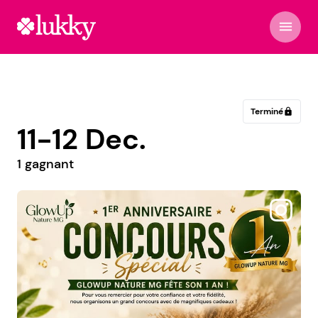
menu
Terminé
lock
11-12 Dec.
1 gagnant
@caviardeneuvic