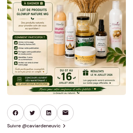
mail
chevron_right
Suivre @caviardeneuvic