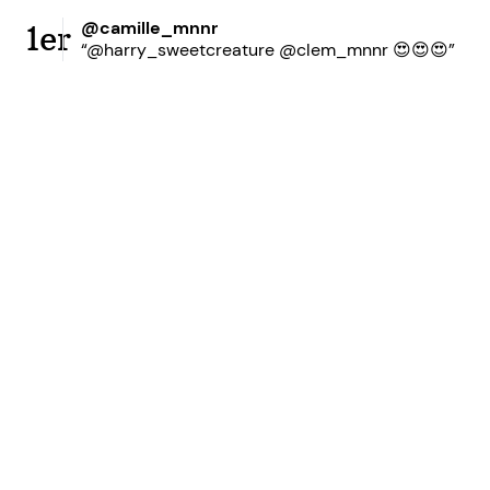
@camille_mnnr
1er
“@harry_sweetcreature @clem_mnnr 😍😍😍”
Prêt à accroître votre