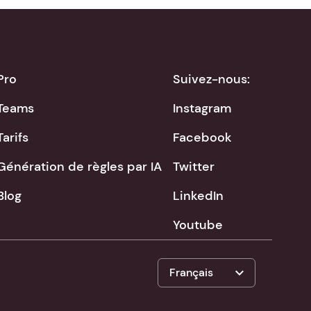
Pro
Suivez-nous:
Teams
Instagram
Tarifs
Facebook
Génération de règles par IA
Twitter
Blog
LinkedIn
Youtube
expand_more
Français