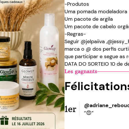
-Produtos
Uma pomada modeladora
Um pacote de argila
Um pacote de cabelo orgâ
-Regras-
Seguir @jelpaiiva ,@jessy_
marca o @ dos perfis curt
que participar e segue as 
DATA DO SORTEIO 10 de de
Les gagnants
Félicitatio
@adriane_rebou
1er
“😍”