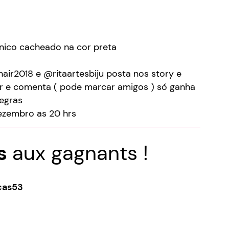
nico cacheado na cor preta
hair2018 e @ritaartesbiju posta nos story e
ir e comenta ( pode marcar amigos ) só ganha
regras
zembro as 20 hrs
ns
aux gagnants !
cas53