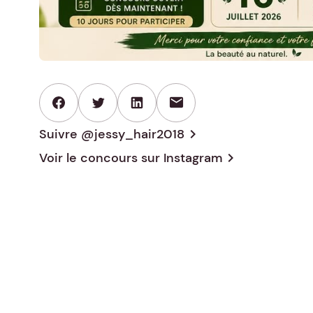
mail
Suivre @jessy_hair2018
chevron_right
Voir le concours sur
Instagram
chevron_right