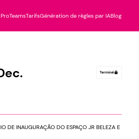
Pro
Teams
Tarifs
Génération de règles par IA
Blog
Dec.
Terminé
lock
IO DE INAUGURAÇÃO DO ESPAÇO JR BELEZA E