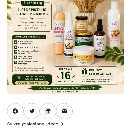
mail
chevron_right
Suivre @alexiane_deco