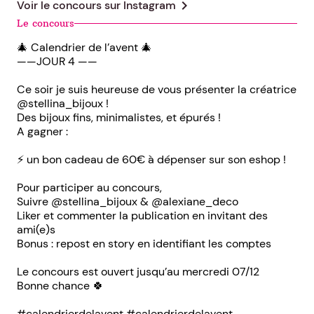
chevron_right
Voir le concours sur
Instagram
Le concours
🎄 Calendrier de l’avent 🎄
——JOUR 4 ——
Ce soir je suis heureuse de vous présenter la créatrice
@stellina_bijoux !
Des bijoux fins, minimalistes, et épurés !
A gagner :
⚡️ un bon cadeau de 60€ à dépenser sur son eshop !
Pour participer au concours,
Suivre @stellina_bijoux & @alexiane_deco
Liker et commenter la publication en invitant des
ami(e)s
Bonus : repost en story en identifiant les comptes
Le concours est ouvert jusqu’au mercredi 07/12
Bonne chance 🍀
#calendrierdelavent #calendrierdelavent