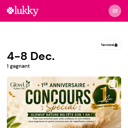
menu
Terminé
lock
4-8 Dec.
1 gagnant
@alexiane_deco