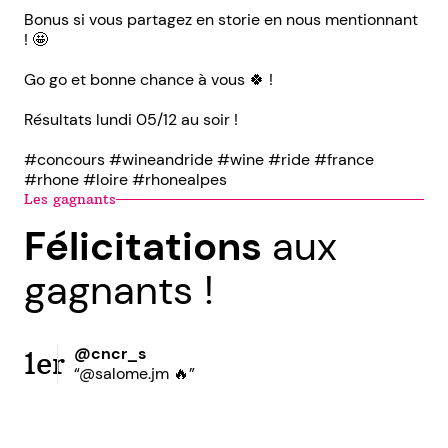
Bonus si vous partagez en storie en nous mentionnant
! 🤩
Go go et bonne chance à vous 🍀 !
Résultats lundi 05/12 au soir !
#concours #wineandride #wine #ride #france
#rhone #loire #rhonealpes
Les gagnants
Félicitations
aux
gagnants !
@cncr_s
1er
“@salome.jm 🔥”