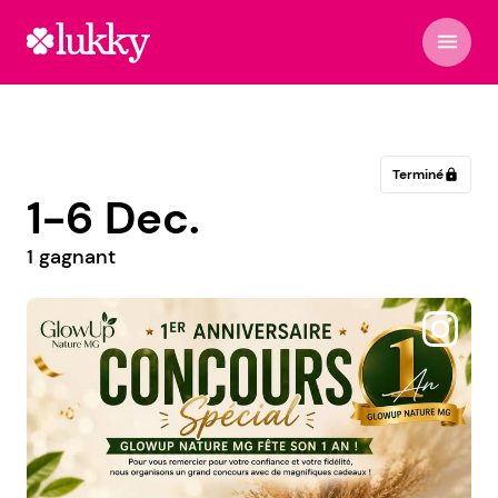
menu
Terminé
lock
1-6 Dec.
1 gagnant
@by.fa_nny