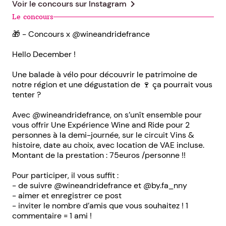
chevron_right
Voir le concours sur
Instagram
Le concours
🎁 - Concours x @wineandridefrance
Hello December !
Une balade à vélo pour découvrir le patrimoine de
notre région et une dégustation de 🍷 ça pourrait vous
tenter ?
Avec @wineandridefrance, on s’unît ensemble pour
vous offrir Une Expérience Wine and Ride pour 2
personnes à la demi-journée, sur le circuit Vins &
histoire, date au choix, avec location de VAE incluse.
Montant de la prestation : 75euros /personne !!
Pour participer, il vous suffit :
- de suivre @wineandridefrance et @by.fa_nny
- aimer et enregistrer ce post
- inviter le nombre d’amis que vous souhaitez ! 1
commentaire = 1 ami !