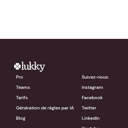
chevron_right
Télécharger l'app
Pro
Suivez-nous:
Teams
Instagram
Tarifs
Facebook
Génération de règles par IA
Twitter
Blog
LinkedIn