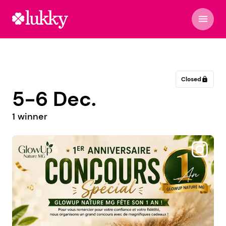
menu
Closed
lock
5-6 Dec.
1 winner
@biboo_family