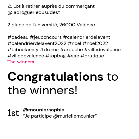
⚠️ Lot à retirer auprès du commerçant
@ladrogueriedusudest
2 place de l'université, 26000 Valence
#cadeau #jeuconcours #calendrierdelavent
#calendrierdelavent2022 #noel #noel2022
#biboofamily #drome #ardeche #villedevalence
#villedevalence #topbag #sac #pratique
The winners
Congratulations
to
the winners!
@mouniersophie
1st
“Je participe @muriellemounier”