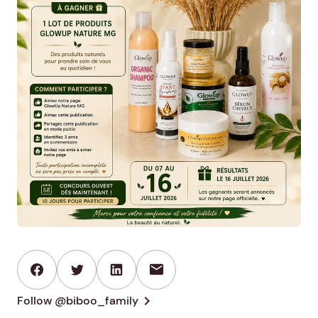
mail
chevron_right
Follow @biboo_family