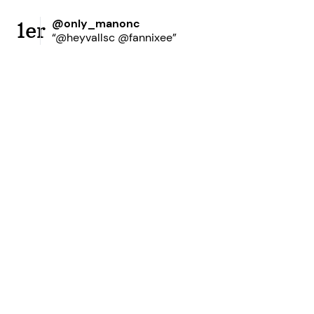
@only_manonc
1er
“@heyvallsc @fannixee”
Prêt à accroître votre