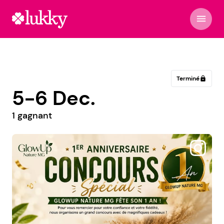
menu
Terminé
lock
5-6 Dec.
1 gagnant
@dorianebijoux