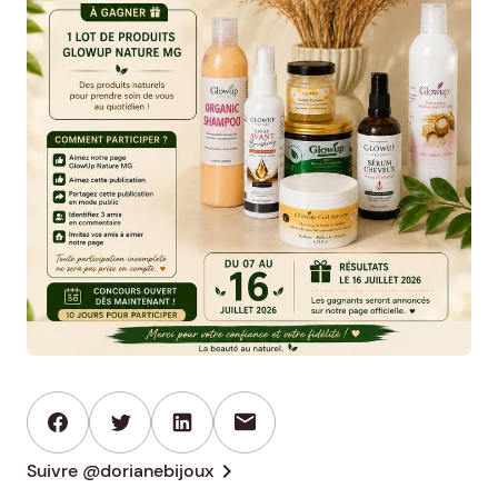
mail
chevron_right
Suivre @dorianebijoux