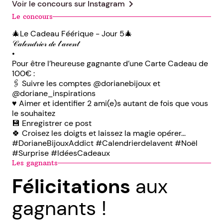
chevron_right
Voir le concours sur
Instagram
Le concours
🎄Le Cadeau Féérique - Jour 5🎄
𝒞𝒶𝓁ℯ𝓃𝒹𝓇𝒾ℯ𝓇 𝒹ℯ 𝓁’𝒶𝓋ℯ𝓃𝓉
•
Pour être l’heureuse gagnante d’une Carte Cadeau de
100€ :
🖇 Suivre les comptes @dorianebijoux et
@doriane_inspirations
♥️ Aimer et identifier 2 ami(e)s autant de fois que vous
le souhaitez
💾 Enregistrer ce post
🍀 Croisez les doigts et laissez la magie opérer...
#DorianeBijouxAddict #Calendrierdelavent #Noël
#Surprise #IdéesCadeaux
Les gagnants
Félicitations
aux
gagnants !