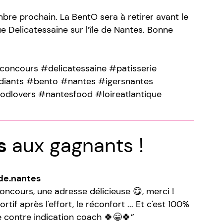
bre prochain. La BentO sera à retirer avant le
ue Delicatessaine sur l’île de Nantes. Bonne
concours #delicatessaine #patisserie
diants #bento #nantes #igersnantes
odlovers #nantesfood #loireatlantique
ns
aux gagnants !
.de.nantes
oncours, une adresse délicieuse 😋, merci !
if après l'effort, le réconfort ... Et c'est 100%
e contre indication coach 🍀😁🍀”