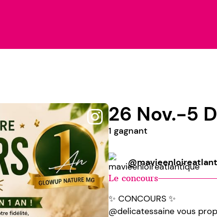
26 Nov.-5 D
1 gagnant
@mavieenloireatlan
Le concours
✨ CONCOURS ✨
@delicatessaine vous propo