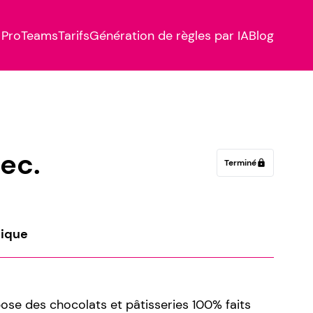
Pro
Teams
Tarifs
Génération de règles par IA
Blog
ec.
Terminé
lock
tique
se des chocolats et pâtisseries 100% faits