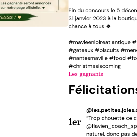
Fin du concours le 5 décem
31 janvier 2023 à la boutiq
chance à tous 🍀
#mavieenloireatlantique #
#gateaux #biscuits #men
#nantesmaville #food #fo
#christmasiscoming
Les gagnants
Félicitatio
@les.petites.joies
“Trop chouette ce c
1er
@flavien_coach_sport
naturel, donc pas d