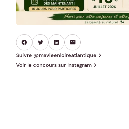
mail
Suivre @mavieenloireatlantique
chevron_right
Voir le concours sur
Instagram
chevron_right