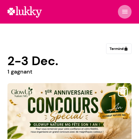
menu
Terminé
lock
2-3 Dec.
1 gagnant
@partylite_by_marie