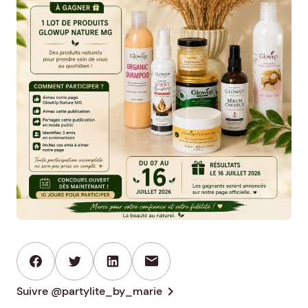
mail
chevron_right
Suivre @partylite_by_marie