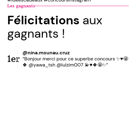
Les gagnants
Félicitations
aux
gagnants !
@nina.mounau.cruz
1er
“Bonjour merci pour ce superbe concours ✨♥️🤩
🍀 @yawa_tsh @lulzim007 💫♥️🍀🤩✨”