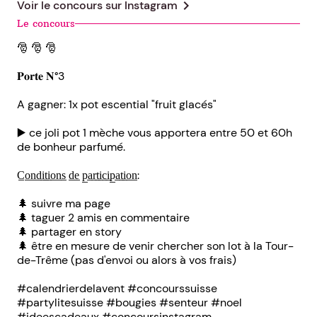
chevron_right
Voir le concours sur
Instagram
Le concours
🎅 🎅 🎅
𝐏𝐨𝐫𝐭𝐞 𝐍°3
A gagner: 1x pot escential "fruit glacés"
▶️ ce joli pot 1 mèche vous apportera entre 50 et 60h
de bonheur parfumé.
C̲o̲n̲d̲i̲t̲i̲o̲n̲s̲ d̲e̲ p̲a̲r̲t̲i̲c̲i̲p̲a̲t̲i̲o̲n̲:
🌲 suivre ma page
🌲 taguer 2 amis en commentaire
🌲 partager en story
🌲 être en mesure de venir chercher son lot à la Tour-
de-Trême (pas d'envoi ou alors à vos frais)
#calendrierdelavent #concourssuisse
#partylitesuisse #bougies #senteur #noel
#ideescadeaux #concoursinstagram