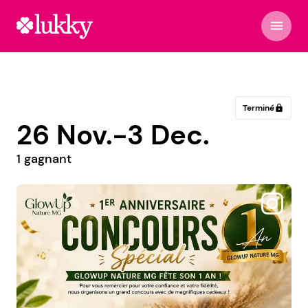
menu
Terminé
lock
26 Nov.-3 Dec.
1 gagnant
@maaronli.family