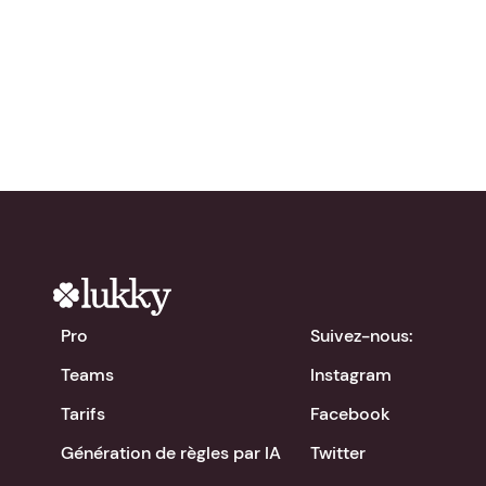
gratuitement !
chevron_right
Télécharger l'app
Pro
Suivez-nous:
Teams
Instagram
Tarifs
Facebook
Génération de règles par IA
Twitter