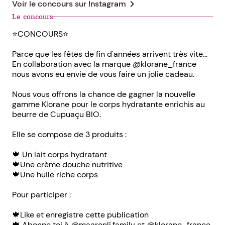
chevron_right
Voir le concours sur
Instagram
Le concours
⭐️CONCOURS⭐️
Parce que les fêtes de fin d'années arrivent très vite...
En collaboration avec la marque @klorane_france
nous avons eu envie de vous faire un jolie cadeau.
Nous vous offrons la chance de gagner la nouvelle
gamme Klorane pour le corps hydratante enrichis au
beurre de Cupuaçu BIO.
Elle se compose de 3 produits :
🍁 Un lait corps hydratant
🍁Une crème douche nutritive
🍁Une huile riche corps
Pour participer :
🍁Like et enregistre cette publication
🍁 Abonne toi à @maaronli.family et @klorane_france