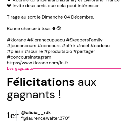
🍁 Invite deux amis que cela peut intéresser
Tirage au sort le Dimanche 04 Décembre.
Bonne chance à tous 🍀😍
#klorane #Kloranecupuacu #SkeepersFamily
#jeuconcours #concours #offrir #noel #cadeau
#plaisir #sourire #produitsbio #partager
#concoursinstagram
https://www.klorane.com/fr-fr
Les gagnants
Félicitations
aux
gagnants !
@alicia__rdk
1er
“@laurence.walter.370”