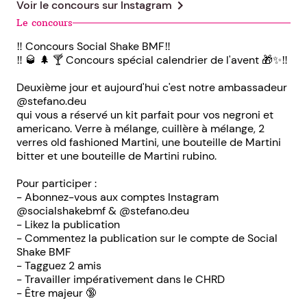
chevron_right
Voir le concours sur
Instagram
Le concours
‼️ Concours Social Shake BMF‼️
‼️ 🥃 🌲 🍸 Concours spécial calendrier de l'avent 🎁✨‼️
Deuxième jour et aujourd'hui c'est notre ambassadeur
@stefano.deu
qui vous a réservé un kit parfait pour vos negroni et
americano. Verre à mélange, cuillère à mélange, 2
verres old fashioned Martini, une bouteille de Martini
bitter et une bouteille de Martini rubino.
Pour participer :
- Abonnez-vous aux comptes Instagram
@socialshakebmf & @stefano.deu
- Likez la publication
- Commentez la publication sur le compte de Social
Shake BMF
- Tagguez 2 amis
- Travailler impérativement dans le CHRD
- Être majeur 🔞