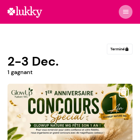
menu
Terminé
lock
2-3 Dec.
1 gagnant
@socialshakebmf