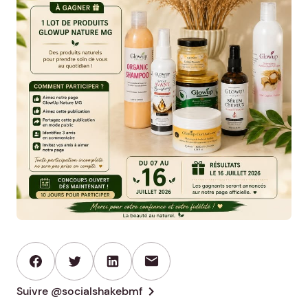
mail
chevron_right
Suivre @socialshakebmf