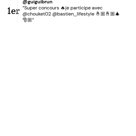
@guiguibrun
“Super concours 🔥je participe avec
1er
@chouket02 @bastien_lifestyle 🤞🏼🤞🏼🎄
🎅🏼”
Prêt à accroître votre