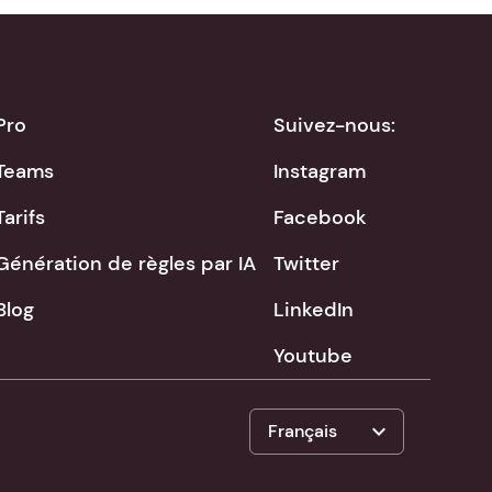
Pro
Suivez-nous:
Teams
Instagram
Tarifs
Facebook
Génération de règles par IA
Twitter
Blog
LinkedIn
Youtube
expand_more
Français