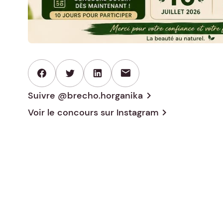
mail
Suivre @brecho.horganika
chevron_right
Voir le concours sur
Instagram
chevron_right