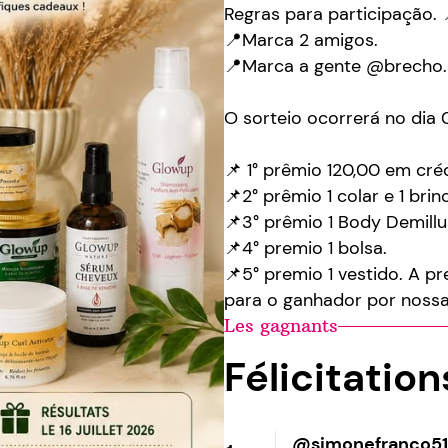
Regras para participação. 
📍Marca 2 amigos.
📍Marca a gente @brecho.
O sorteio ocorrerá no dia 
📌 1° prêmio 120,00 em cré
📌2° prêmio 1 colar e 1 brin
📌3° prêmio 1 Body Demillu
📌4° premio 1 bolsa.
📌5° premio 1 vestido. A p
para o ganhador por nossa
Les gagnants
Félicitatio
@simonefranco51