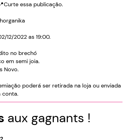
📍Curte essa publicação.
horganika
02/12/2022 as 19:00.
dito no brechó
co em semi joia.
s Novo.
remiação poderá ser retirada na loja ou enviada
 conta.
ns
aux gagnants !
2