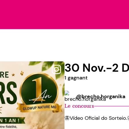
30 Nov.-2 D
1 gagnant
@brecho.horganika
Le concours
🦋Vídeo Oficial do Sorteio.