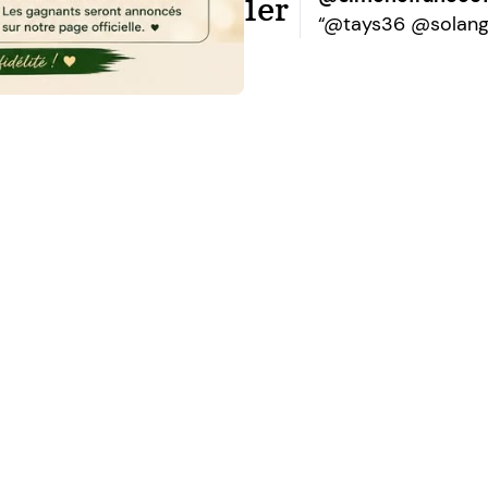
1er
“@tays36 @solang