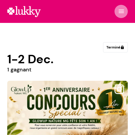
menu
Terminé
lock
1-2 Dec.
1 gagnant
@my_sweet_name