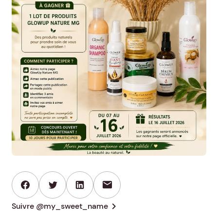
mail
chevron_right
Suivre @my_sweet_name