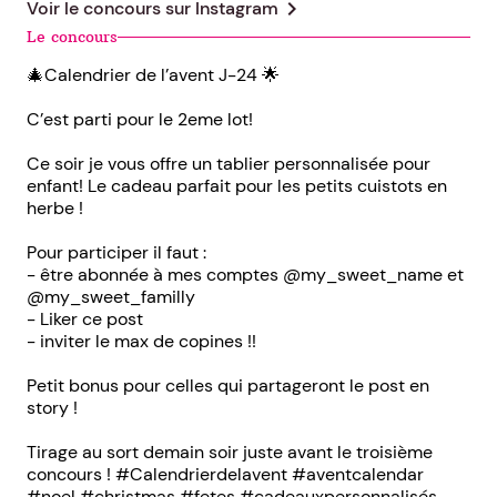
chevron_right
Voir le concours sur
Instagram
Le concours
🎄Calendrier de l’avent J-24 🌟
C’est parti pour le 2eme lot!
Ce soir je vous offre un tablier personnalisée pour
enfant! Le cadeau parfait pour les petits cuistots en
herbe !
Pour participer il faut :
- être abonnée à mes comptes @my_sweet_name et
@my_sweet_familly
- Liker ce post
- inviter le max de copines !!
Petit bonus pour celles qui partageront le post en
story !
Tirage au sort demain soir juste avant le troisième
concours ! #Calendrierdelavent #aventcalendar
#noel #christmas #fetes #cadeauxpersonnalisés