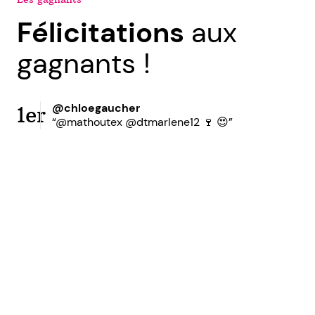
Félicitations
aux
gagnants !
@chloegaucher
1er
“@mathoutex @dtmarlene12 🍷 😍”