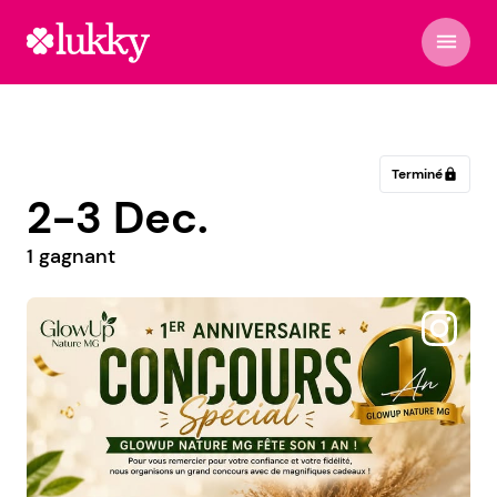
menu
Terminé
lock
2-3 Dec.
1 gagnant
@laviniafrance