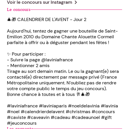
chevron_right
Voir le concours sur
Instagram
Le concours
🎄🎁 CALENDRIER DE L'AVENT - Jour 2
Aujourd'hui, tentez de gagner une bouteille de Saint-
Emilion 2010 du Domaine Chante Alouette Cormeil
parfaite à offrir ou à déguster pendant les fêtes !
✨ Pour participer :
- Suivre la page @laviniafrance
- Mentionner 2 amis
Tirage au sort demain matin. Le ou la gagnant(e) sera
contacté(e) directement par message privé (France
Métropolitaine uniquement. N’oubliez pas de rendre
votre compte public le temps du jeu concours).
Bonne chance à toutes et à tous 🥂🎄🎁
#laviniafrance #laviniaparis #noeldelavinia #lavinia
#noel #calendrierdelavent #christmas #concours
#caviste #caveavin #cadeau #cadeaunoel #gift
#jeuconcours
Les gagnants