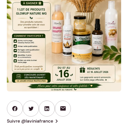
mail
chevron_right
Suivre @laviniafrance