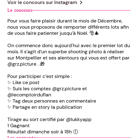
chevron_right
Voir le concours sur
Instagram
Le concours
Pour vous faire plaisir durant le mois de Décembre,
nous vous proposons de remporter différents lots afin
de vous faire patienter jusqu’à Noël. 🎅🎄
On commence donc aujourd'hui avec le premier lot du
mois. Il s’agit d’un superbe shooting photo à réaliser
sur Montpellier et ses alentours qui vous est offert par
@grz.picture . 🎁
Pour participer c’est simple :
✨ Like ce post
✨ Suis les comptes @grz.picture et
@lecomptoirduflan
✨ Tag deux personnes en commentaire
✨ Partage en story la publication
Tirage au sort certifié par @lukkyapp
1 Gagnant
Résultat dimanche soir à 18h 🕕
Les gagnants