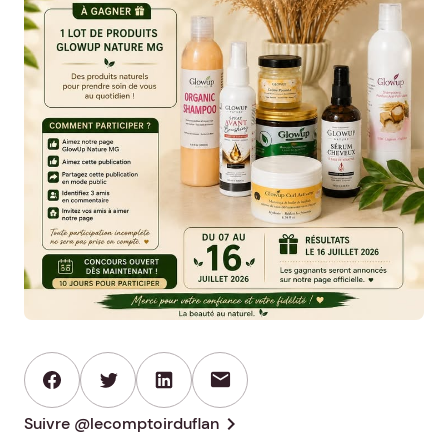
mail
chevron_right
Suivre @lecomptoirduflan