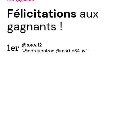
Félicitations
aux
gagnants !
@s.e.v.12
1er
“@odreypoizon @martin34 🔥”