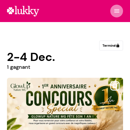
menu
Terminé
lock
2-4 Dec.
1 gagnant
@lecomptoirduflan