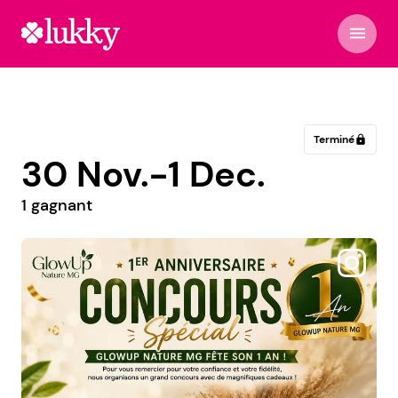
menu
Terminé
lock
30 Nov.-1 Dec.
1 gagnant
@eleikospain