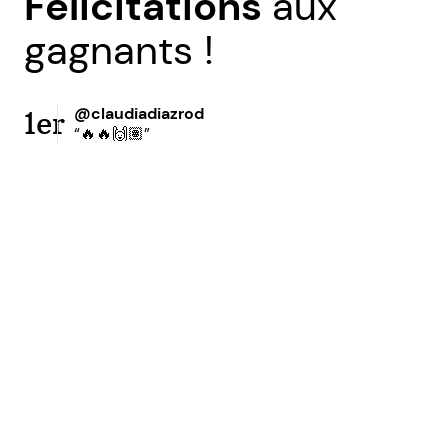
Félicitations
aux
gagnants !
@claudiadiazrod
1er
“🔥🔥🙌🏽”