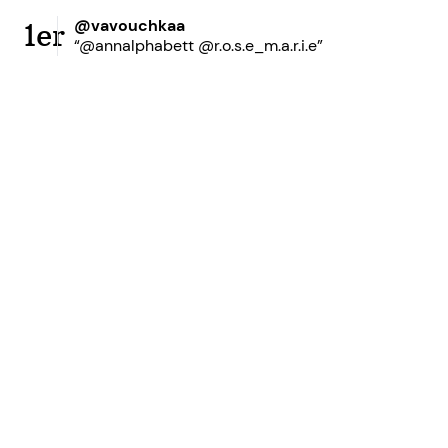
@vavouchkaa
1er
“@annalphabett @r.o.s.e_m.a.r.i.e”
Prêt à accroître votre