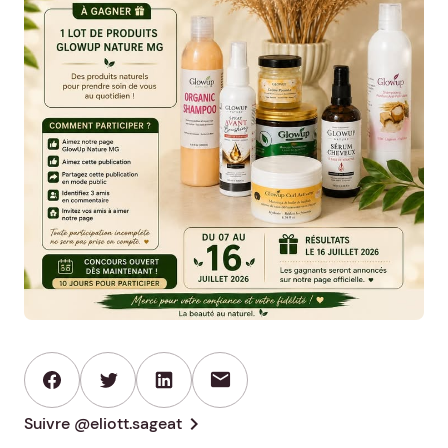
mail
chevron_right
Suivre @eliott.sageat