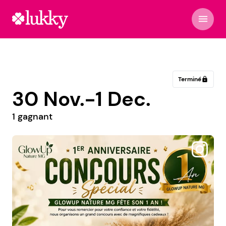
menu
Terminé
lock
30 Nov.-1 Dec.
1 gagnant
@eliott.sageat