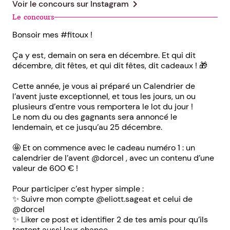
chevron_right
Voir le concours sur
Instagram
Le concours
Bonsoir mes #fitoux !
Ça y est, demain on sera en décembre. Et qui dit
décembre, dit fêtes, et qui dit fêtes, dit cadeaux ! 🎁
Cette année, je vous ai préparé un Calendrier de
l’avent juste exceptionnel, et tous les jours, un ou
plusieurs d’entre vous remportera le lot du jour !
Le nom du ou des gagnants sera annoncé le
lendemain, et ce jusqu’au 25 décembre.
🤩 Et on commence avec le cadeau numéro 1 : un
calendrier de l’avent @dorcel , avec un contenu d’une
valeur de 600 € !
Pour participer c’est hyper simple :
✨ Suivre mon compte @eliott.sageat et celui de
@dorcel
✨ Liker ce post et identifier 2 de tes amis pour qu’ils
tentent aussi leur chance