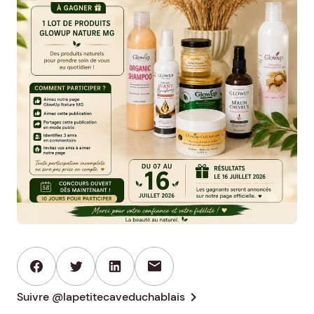
mail
chevron_right
Suivre @lapetitecaveduchablais