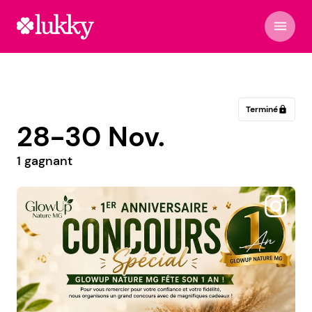
menu
Terminé
lock
28-30 Nov.
1 gagnant
@lapetitecaveduchablais