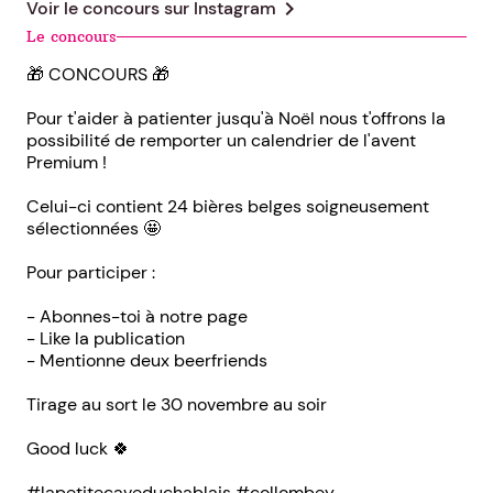
chevron_right
Voir le concours sur
Instagram
Le concours
🎁 CONCOURS 🎁
Pour t'aider à patienter jusqu'à Noël nous t'offrons la
possibilité de remporter un calendrier de l'avent
Premium !
Celui-ci contient 24 bières belges soigneusement
sélectionnées 🤩
Pour participer :
- Abonnes-toi à notre page
- Like la publication
- Mentionne deux beerfriends
Tirage au sort le 30 novembre au soir
Good luck 🍀
#lapetitecaveduchablais #collombey