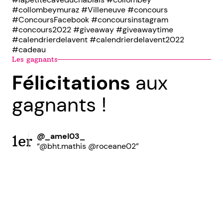
#collombeymuraz #Villeneuve #concours
#ConcoursFacebook #concoursinstagram
#concours2022 #giveaway #giveawaytime
#calendrierdelavent #calendrierdelavent2022
#cadeau
Les gagnants
Félicitations
aux
gagnants !
@_amel03_
1er
“@bht.mathis @roceane02”