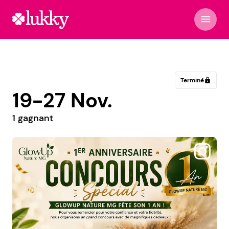
menu
Terminé
lock
19-27 Nov.
1 gagnant
@deladinspiration