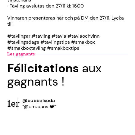
~Tävling avslutas den 27/11 kl: 16.00
Vinnaren presenteras här och på DM den 27/11. Lycka
till
#tävlingar #tävling #tävla #tävlaochvinn
#tävlingsdags #tävlingstips #smakbox
#smakboxtävling #smakboxtips
Les gagnants
Félicitations
aux
gagnants !
@bubbelsoda
1er
“@emzaans ❤️”