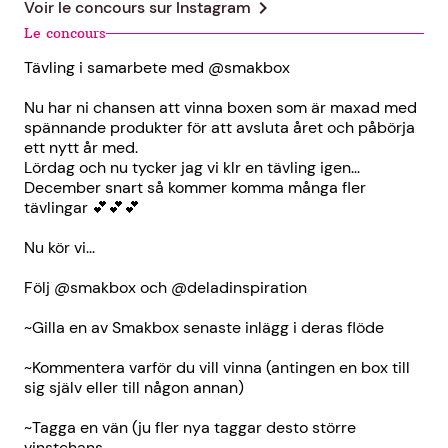
chevron_right
Voir le concours sur
Instagram
Le concours
Tävling i samarbete med @smakbox
Nu har ni chansen att vinna boxen som är maxad med
spännande produkter för att avsluta året och påbörja
ett nytt år med.
Lördag och nu tycker jag vi klr en tävling igen...
December snart så kommer komma många fler
tävlingar 💕💕💕
Nu kör vi...
Följ @smakbox och @deladinspiration
~Gilla en av Smakbox senaste inlägg i deras flöde
~Kommentera varför du vill vinna (antingen en box till
sig själv eller till någon annan)
~Tagga en vän (ju fler nya taggar desto större
vinstchans