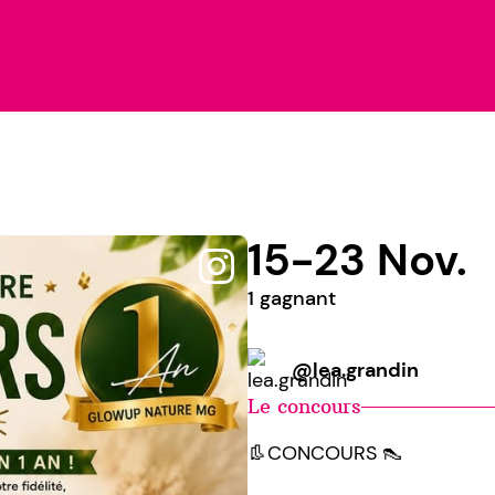
15-23 Nov.
1 gagnant
@lea.grandin
Le concours
👢CONCOURS 👠