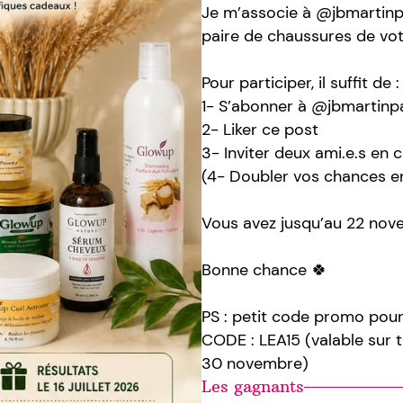
Je m’associe à @jbmartinpar
paire de chaussures de vot
Pour participer, il suffit de :
1- S’abonner à @jbmartinpa
2- Liker ce post
3- Inviter deux ami.e.s en
(4- Doubler vos chances e
Vous avez jusqu’au 22 nove
Bonne chance 🍀
PS : petit code promo pour
CODE : LEA15 (valable sur t
30 novembre)
Les gagnants