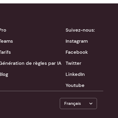
Pro
Suivez-nous:
Teams
Instagram
Tarifs
Facebook
Génération de règles par IA
Twitter
Blog
LinkedIn
Youtube
expand_more
Français