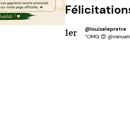
Félicitatio
@louiselepretre
1er
“OMG 😍 @vanuatu