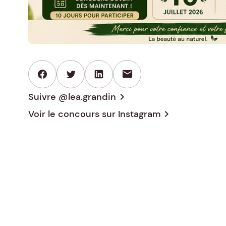
mail
Suivre @lea.grandin
chevron_right
Voir le concours sur
Instagram
chevron_right