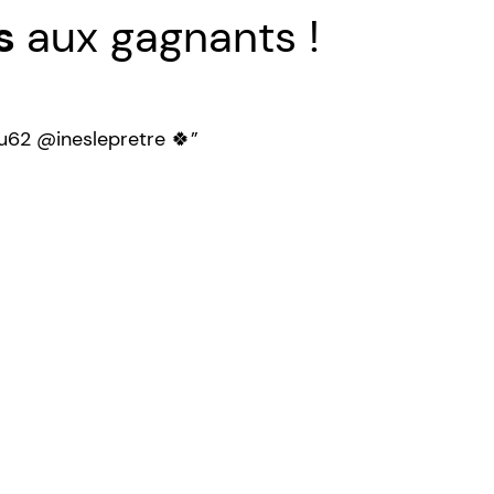
ns
aux gagnants !
62 @ineslepretre 🍀”