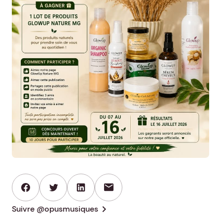
mail
chevron_right
Suivre @opusmusiques