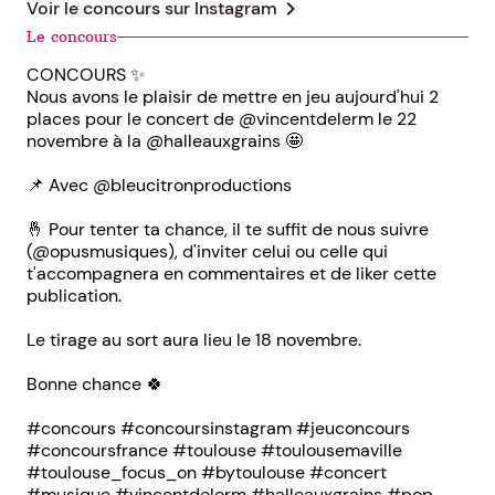
chevron_right
Voir le concours sur
Instagram
Le concours
CONCOURS ✨
Nous avons le plaisir de mettre en jeu aujourd'hui 2
places pour le concert de @vincentdelerm le 22
novembre à la @halleauxgrains 🤩
📌 Avec @bleucitronproductions
🤞 Pour tenter ta chance, il te suffit de nous suivre
(@opusmusiques), d'inviter celui ou celle qui
t'accompagnera en commentaires et de liker cette
publication.
Le tirage au sort aura lieu le 18 novembre.
Bonne chance 🍀
#concours #concoursinstagram #jeuconcours
#concoursfrance #toulouse #toulousemaville
#toulouse_focus_on #bytoulouse #concert
#musique #vincentdelerm #halleauxgrains #pop