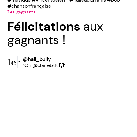
#chansonfrançaise
Les gagnants
Félicitations
aux
gagnants !
@hall_bully
1er
“Oh @clairebtlt 🙌”