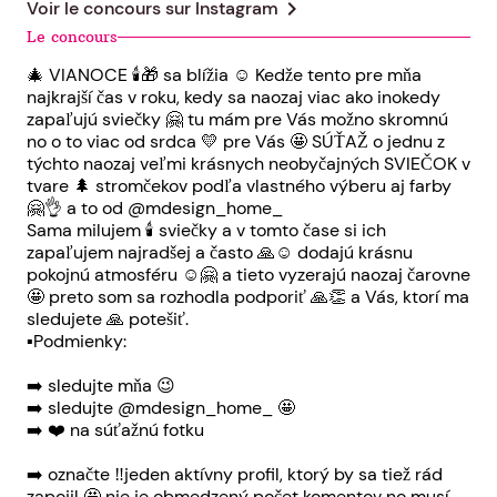
chevron_right
Voir le concours sur
Instagram
Le concours
🎄 VIANOCE 🕯🎁 sa blížia ☺️ Kedže tento pre mňa
najkrajší čas v roku, kedy sa naozaj viac ako inokedy
zapaľujú sviečky 🤗 tu mám pre Vás možno skromnú
no o to viac od srdca 💛 pre Vás 🤩 SÚŤAŽ o jednu z
týchto naozaj veľmi krásnych neobyčajných SVIEČOK v
tvare 🌲 stromčekov podľa vlastného výberu aj farby
🤗👌 a to od @mdesign_home_
Sama milujem 🕯 sviečky a v tomto čase si ich
zapaľujem najradšej a často 🙏☺️ dodajú krásnu
pokojnú atmosféru ☺️🤗 a tieto vyzerajú naozaj čarovne
🤩 preto som sa rozhodla podporiť 🙏👏 a Vás, ktorí ma
sledujete 🙏 potešiť.
▪️Podmienky:
➡️ sledujte mňa 😉
➡️ sledujte @mdesign_home_ 🤩
➡️ ❤️ na súťažnú fotku
➡️ označte ‼️jeden aktívny profil, ktorý by sa tiež rád
zapojil 🤩 nie je obmedzený počet komentov no musí