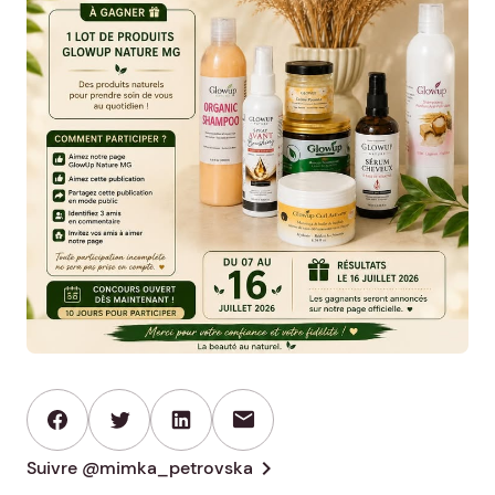
mail
chevron_right
Suivre @mimka_petrovska