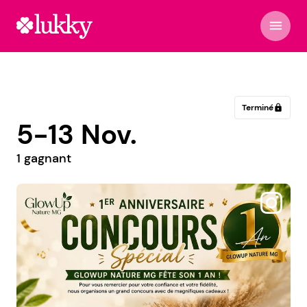
menu
Terminé
lock
5-13 Nov.
1 gagnant
@mimka_petrovska