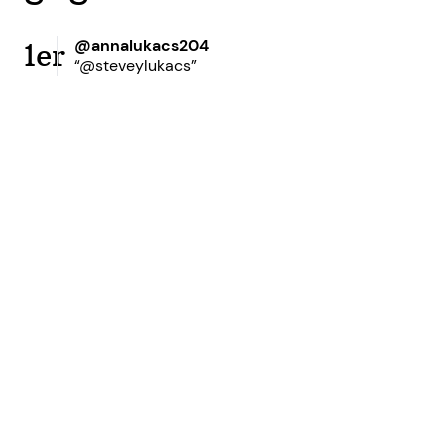
@annalukacs204
1er
“@steveylukacs”
Prêt à accroître votre