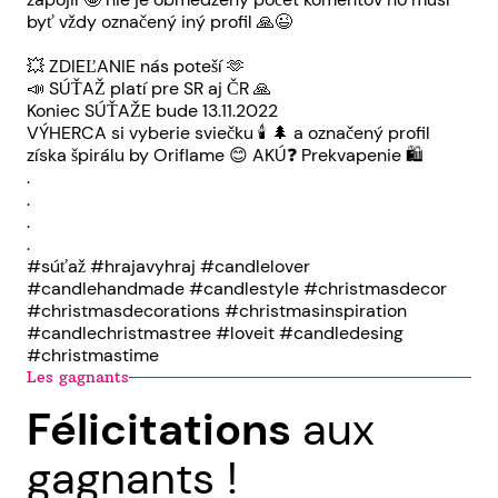
byť vždy označený iný profil 🙏😉
💥 ZDIEĽANIE nás poteší 🫶
📣 SÚŤAŽ platí pre SR aj ČR 🙏
Koniec SÚŤAŽE bude 13.11.2022
VÝHERCA si vyberie sviečku 🕯 🌲 a označený profil
získa špirálu by Oriflame 😊 AKÚ❓ Prekvapenie 🛍
.
.
.
.
#súťaž #hrajavyhraj #candlelover
#candlehandmade #candlestyle #christmasdecor
#christmasdecorations #christmasinspiration
#candlechristmastree #loveit #candledesing
#christmastime
Les gagnants
Félicitations
aux
gagnants !