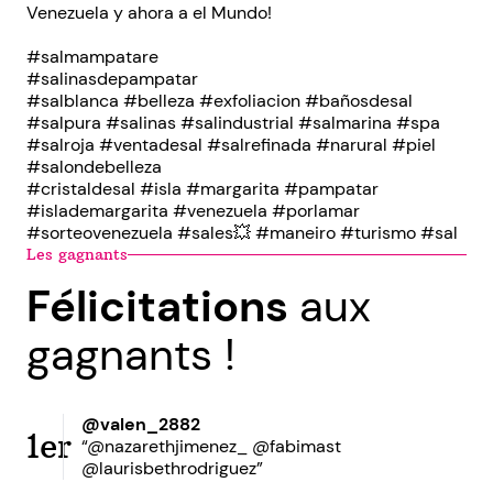
Venezuela y ahora a el Mundo!
#salmampatare
#salinasdepampatar
#salblanca #belleza #exfoliacion #bañosdesal
#salpura #salinas #salindustrial #salmarina #spa
#salroja #ventadesal #salrefinada #narural #piel
#salondebelleza
#cristaldesal #isla #margarita #pampatar
#islademargarita #venezuela #porlamar
#sorteovenezuela #sales💥 #maneiro #turismo #sal
Les gagnants
Félicitations
aux
gagnants !
@valen_2882
1er
“@nazarethjimenez_ @fabimast
@laurisbethrodriguez”