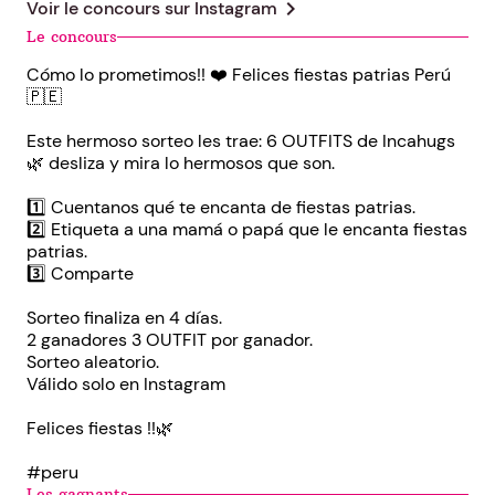
chevron_right
Voir le concours sur
Instagram
Le concours
Cómo lo prometimos!! ❤️ Felices fiestas patrias Perú
🇵🇪
Este hermoso sorteo les trae: 6 OUTFITS de Incahugs
🌿 desliza y mira lo hermosos que son.
1️⃣ Cuentanos qué te encanta de fiestas patrias.
2️⃣ Etiqueta a una mamá o papá que le encanta fiestas
patrias.
3️⃣ Comparte
Sorteo finaliza en 4 días.
2 ganadores 3 OUTFIT por ganador.
Sorteo aleatorio.
Válido solo en Instagram
Felices fiestas !!🌿
#peru
Les gagnants