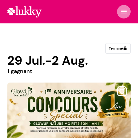
menu
Terminé
lock
29 Jul.-2 Aug.
1 gagnant
@incahugs