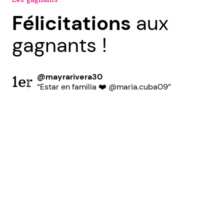
Félicitations
aux
gagnants !
@mayrarivera30
1er
“Estar en familia ❤️ @maria.cuba09”