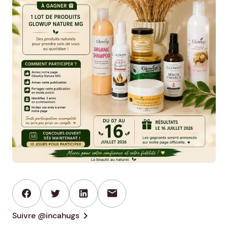
mail
chevron_right
Suivre @incahugs