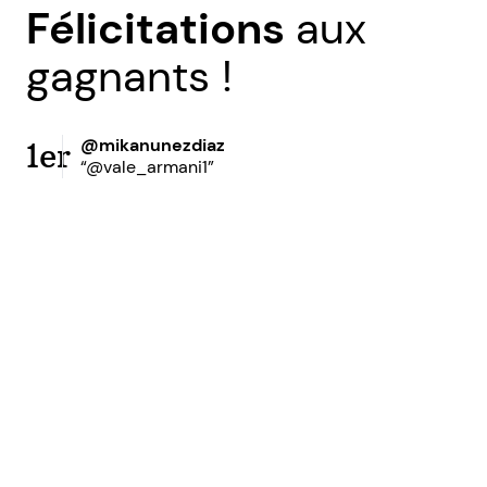
Félicitations
aux
gagnants !
@mikanunezdiaz
1er
“@vale_armani1”