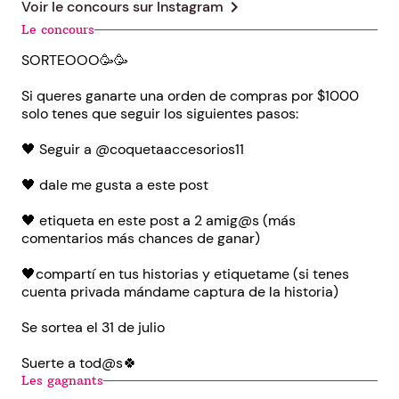
chevron_right
Voir le concours sur
Instagram
Le concours
SORTEOOO🥳🥳
Si queres ganarte una orden de compras por $1000
solo tenes que seguir los siguientes pasos:
🖤 Seguir a @coquetaaccesorios11
🖤 dale me gusta a este post
🖤 etiqueta en este post a 2 amig@s (más
comentarios más chances de ganar)
🖤compartí en tus historias y etiquetame (si tenes
cuenta privada mándame captura de la historia)
Se sortea el 31 de julio
Suerte a tod@s🍀
Les gagnants