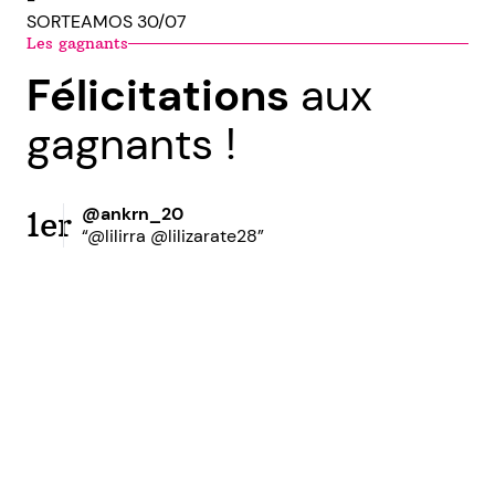
SORTEAMOS 30/07
Les gagnants
Félicitations
aux
gagnants !
@ankrn_20
1er
“@lilirra @lilizarate28”