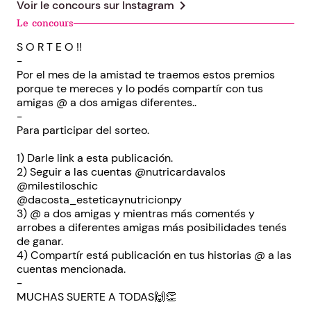
chevron_right
Voir le concours sur
Instagram
Le concours
S O R T E O !!
-
Por el mes de la amistad te traemos estos premios
porque te mereces y lo podés compartír con tus
amigas @ a dos amigas diferentes..
-
Para participar del sorteo.
1) Darle link a esta publicación.
2) Seguir a las cuentas @nutricardavalos
@milestiloschic
@dacosta_esteticaynutricionpy
3) @ a dos amigas y mientras más comentés y
arrobes a diferentes amigas más posibilidades tenés
de ganar.
4) Compartír está publicación en tus historias @ a las
cuentas mencionada.
-
MUCHAS SUERTE A TODAS🙌👏
-