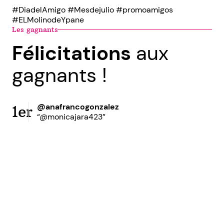
#DiadelAmigo #Mesdejulio #promoamigos
#ELMolinodeYpane
Les gagnants
Félicitations
aux
gagnants !
@anafrancogonzalez
1er
“@monicajara423”