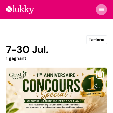
menu
Terminé
lock
7-30 Jul.
1 gagnant
@elmolinodeypane