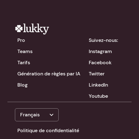
Pro
Suivez-nous:
Teams
Instagram
Tarifs
Facebook
Génération de règles par IA
Twitter
Blog
LinkedIn
Youtube
expand_more
Français
Politique de confidentialité