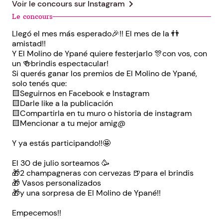
chevron_right
Voir le concours sur
Instagram
Le concours
Llegó el mes más esperado🎉!! El mes de la 👬
amistad!!
Y El Molino de Ypané quiere festerjarlo 🎊con vos, con
un 🍻brindis espectacular!
Si querés ganar los premios de El Molino de Ypané,
solo tenés que:
🟨Seguirnos en Facebook e Instagram
🟨Darle like a la publicación
🟨Compartirla en tu muro o historia de instagram
🟨Mencionar a tu mejor amig@
Y ya estás participando!!🤩
El 30 de julio sorteamos 🥳
🎁2 champagneras con cervezas 🍺para el brindis
🎁 Vasos personalizados
🎁y una sorpresa de El Molino de Ypané!!
Empecemos!!