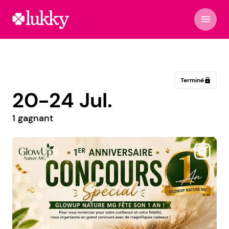
menu
Terminé
lock
20-24 Jul.
1 gagnant
@polybenitez.estetica