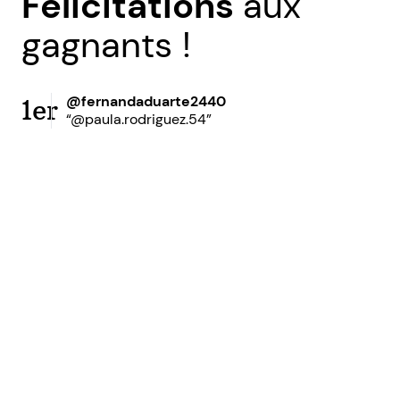
Félicitations
aux
gagnants !
@fernandaduarte2440
1er
“@paula.rodriguez.54”