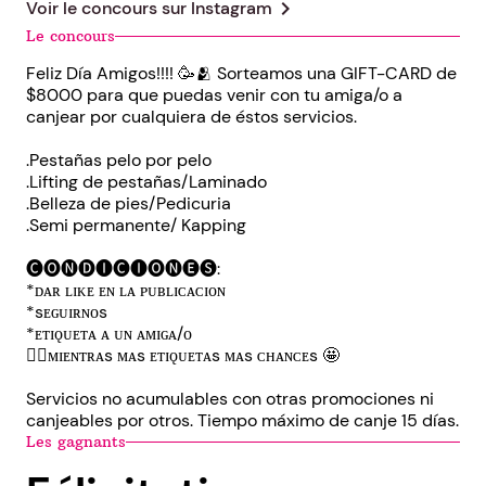
chevron_right
Voir le concours sur
Instagram
Le concours
Feliz Día Amigos!!!! 🥳🫂 Sorteamos una GIFT-CARD de
$8000 para que puedas venir con tu amiga/o a
canjear por cualquiera de éstos servicios.
.Pestañas pelo por pelo
.Lifting de pestañas/Laminado
.Belleza de pies/Pedicuria
.Semi permanente/ Kapping
🅒🅞🅝🅓🅘🅒🅘🅞🅝🅔🅢:
*ᴅᴀʀ ʟɪᴋᴇ ᴇɴ ʟᴀ ᴘᴜʙʟɪᴄᴀᴄɪᴏɴ
*sᴇɢᴜɪʀɴᴏs
*ᴇᴛɪǫᴜᴇᴛᴀ ᴀ ᴜɴ ᴀᴍɪɢᴀ/ᴏ
👉🏻ᴍɪᴇɴᴛʀᴀs ᴍᴀs ᴇᴛɪǫᴜᴇᴛᴀs ᴍᴀs ᴄʜᴀɴᴄᴇs 🤩
Servicios no acumulables con otras promociones ni
canjeables por otros. Tiempo máximo de canje 15 días.
Les gagnants