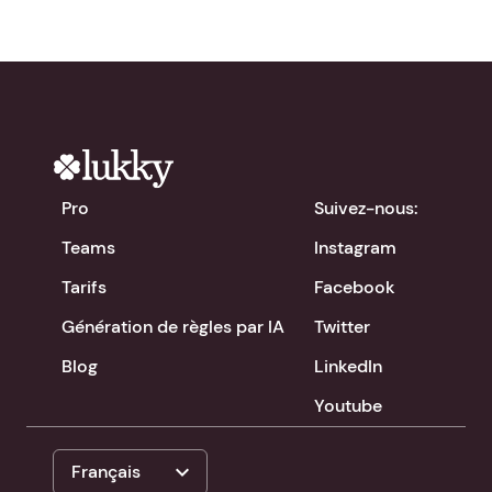
Pro
Suivez-nous:
Teams
Instagram
Tarifs
Facebook
Génération de règles par IA
Twitter
Blog
LinkedIn
Youtube
expand_more
Français