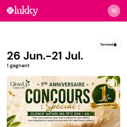
menu
Terminé
lock
26 Jun.-21 Jul.
1 gagnant
@lujan_lenceria