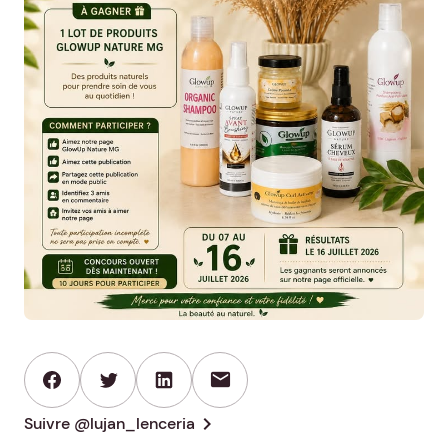
mail
chevron_right
Suivre @lujan_lenceria