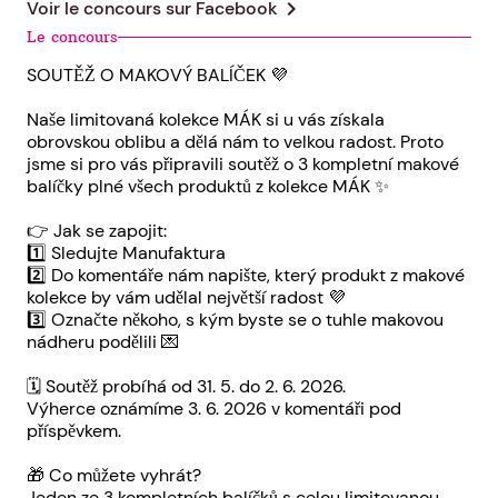
chevron_right
Voir le concours sur
Facebook
Le concours
SOUTĚŽ O MAKOVÝ BALÍČEK 💜
Naše limitovaná kolekce MÁK si u vás získala
obrovskou oblibu a dělá nám to velkou radost. Proto
jsme si pro vás připravili soutěž o 3 kompletní makové
balíčky plné všech produktů z kolekce MÁK ✨
👉 Jak se zapojit:
1️⃣ Sledujte Manufaktura
2️⃣ Do komentáře nám napište, který produkt z makové
kolekce by vám udělal největší radost 💜
3️⃣ Označte někoho, s kým byste se o tuhle makovou
nádheru podělili 💌
🗓️ Soutěž probíhá od 31. 5. do 2. 6. 2026.
Výherce oznámíme 3. 6. 2026 v komentáři pod
příspěvkem.
🎁 Co můžete vyhrát?
Jeden ze 3 kompletních balíčků s celou limitovanou