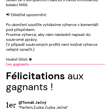
kolekcí MÁK.
📢 Důležité upozornění:
Po ukončení soutěže vyhlásíme výherce v komentáři
pod příspěvkem.
Prosíme výherce, aby nám následně napsali do
soukromé zprávy.
(V případě soukromých profilů není možné výherce
veřejně označit.)
Hodně štěstí 🍀
Les gagnants
Félicitations
aux
gagnants !
@Tomáš Ječný
1er
“Parfem.Zuzka Zuzka Ječná”