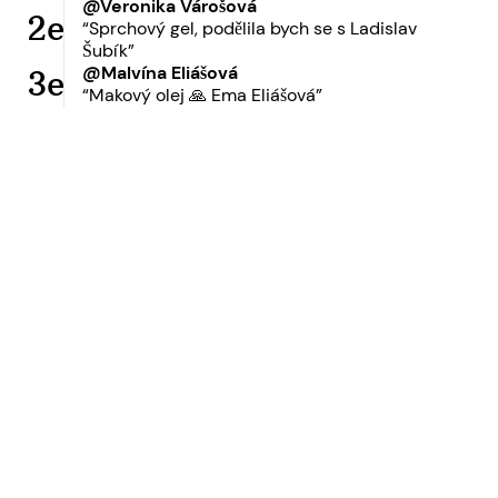
@Veronika Várošová
2e
“Sprchový gel, podělila bych se s Ladislav
Šubík”
@Malvína Eliášová
3e
“Makový olej 🙏 Ema Eliášová”