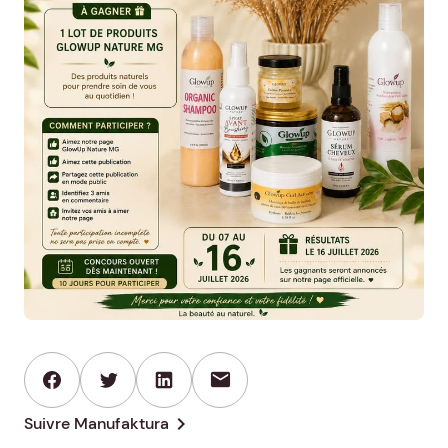
mail
chevron_right
Suivre Manufaktura