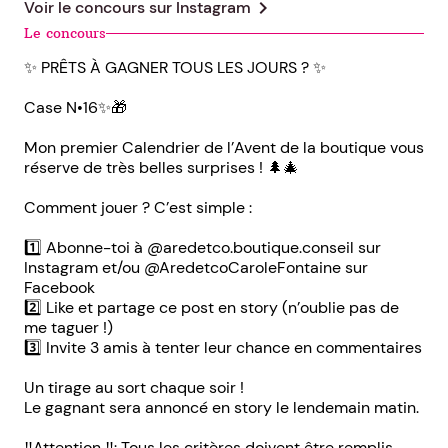
chevron_right
Voir le concours sur
Instagram
Le concours
✨ PRÊTS À GAGNER TOUS LES JOURS ? ✨
Case N•16✨🎁
Mon premier Calendrier de l’Avent de la boutique vous
réserve de très belles surprises ! 🌲🎄
Comment jouer ? C’est simple :
1️⃣ Abonne-toi à @aredetco.boutique.conseil sur
Instagram et/ou @AredetcoCaroleFontaine sur
Facebook
2️⃣ Like et partage ce post en story (n’oublie pas de
me taguer !)
3️⃣ Invite 3 amis à tenter leur chance en commentaires
Un tirage au sort chaque soir !
Le gagnant sera annoncé en story le lendemain matin.
‼️Attention ‼️: Tous les critères doivent être remplis