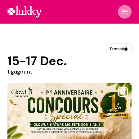
menu
Terminé
lock
15-17 Dec.
1 gagnant
@aredetco.boutique.conseil