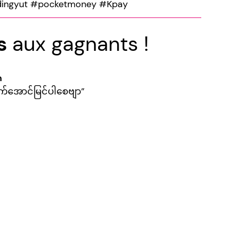
adingyut #pocketmoney #Kpay
ns
aux gagnants !
n
်အောင်မြင်ပါစေဗျာ”