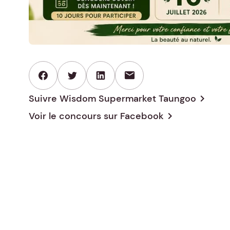
mail
Suivre Wisdom Supermarket Taungoo
chevron_right
Voir le concours sur
Facebook
chevron_right