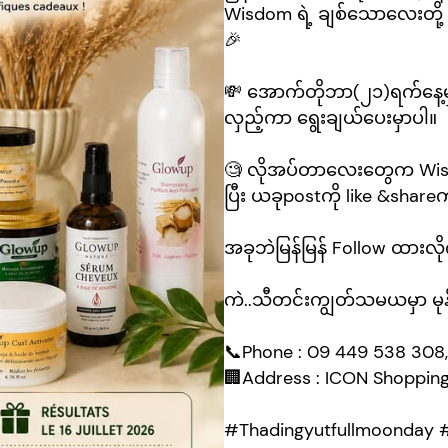
Wisdom ရဲ့ ချစ်​သော​လေးတို့​​ ပ
🎉
💸 အောက်တိုဘာ(၂၁)ရက်​နေ့မှ
လှည့်ကာ ​ရွေးချယ်ပေးမှာပါ။
🧐 လိုအပ်တာ​လေး​တွေက Wisd
ပြီး ယခုpostကို like &shareကာ S
အခုဘဲမြန်မြန် Follow ထားလိုက်
ကဲ..သီတင်းကျွတ်သမယမှာ မုန့်
📞Phone : 09 449 538 308
🏢Address : ICON Shoppin
#Thadingyutfullmoonday