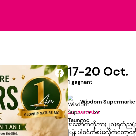
17-20 Oct.
1 gagnant
Wisdom Supermarke
Le concours
#အောက်တိုဘာ(၂၀)ရက်ည(၉)မှာ
မြန် ပါဝင်ကံစမ်းလိုက်​တော့​​နော်