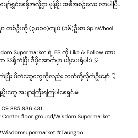
ျော်ရွှင်​စေဖို့အလို့ငှာ မုန့်ဖိုး အစီအစဥ်​လေး လာပါပြီ..
ာ တစ်ဦးကို (၃,၀၀၀)ကျပ် (၁၆)ဦးစာ SpinWheel
om Supermarket ရဲ့ FB ကို Like & Follow ထား
S​ရိုက်ပြီး ဒီပို့​အောက်မှာ မန့်​ပေးရုံပါပဲ 🎈
​ပြီး မိတ်​ဆွေ​တွေကိုလည်း လက်တို့လိုက်ဦး​နော် 👇
ဖိုး​တွေ အများကြီးရကြပါ​စေရှင်🙏
, 09 885 936 431
g Center floor ground/Wisdom Supermarket.
 #Wisdomsupermarket #Taungoo