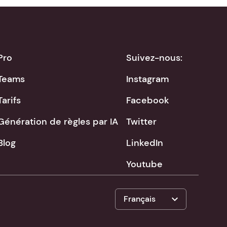
Pro
Suivez-nous:
Teams
Instagram
Tarifs
Facebook
Génération de règles par IA
Twitter
Blog
LinkedIn
Youtube
expand_more
Français