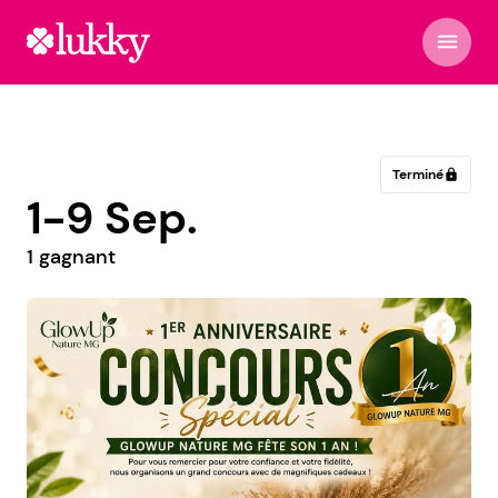
menu
Terminé
lock
1-9 Sep.
1 gagnant
Virághabos Dekor