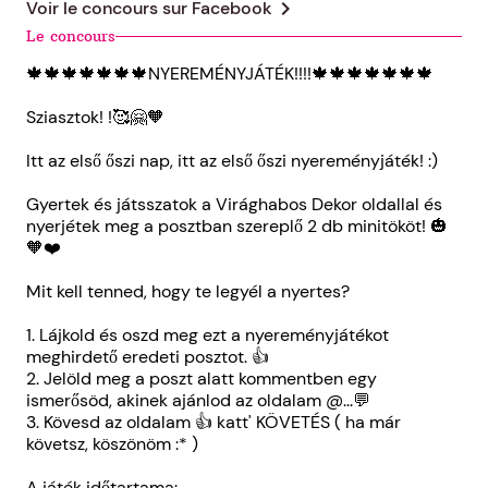
chevron_right
Voir le concours sur
Facebook
Le concours
🍁🍁🍁🍁🍁🍁🍁NYEREMÉNYJÁTÉK!!!!🍁🍁🍁🍁🍁🍁🍁
Sziasztok! !🥰🤗🧡
Itt az első őszi nap, itt az első őszi nyereményjáték! :)
Gyertek és játsszatok a Virághabos Dekor oldallal és
nyerjétek meg a posztban szereplő 2 db minitököt! 🎃
🧡❤️
Mit kell tenned, hogy te legyél a nyertes?
1. Lájkold és oszd meg ezt a nyereményjátékot
meghirdető eredeti posztot. 👍
2. Jelöld meg a poszt alatt kommentben egy
ismerősöd, akinek ajánlod az oldalam @...💬
3. Kövesd az oldalam 👍 katt' KÖVETÉS ( ha már
követsz, köszönöm :* )
A játék időtartama: