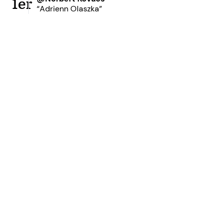
1er
“Adrienn Olaszka”
Prêt à accroître votre
réseau ?