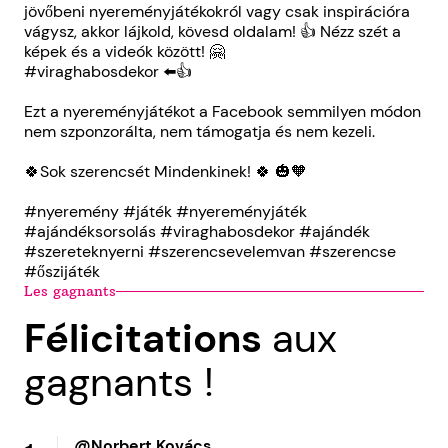
jövőbeni nyereményjátékokról vagy csak inspirációra
vágysz, akkor lájkold, kövesd oldalam! 👍 Nézz szét a
képek és a videók között! 🤗
#viraghabosdekor ⬅️👍
Ezt a nyereményjátékot a Facebook semmilyen módon
nem szponzorálta, nem támogatja és nem kezeli.
🍀Sok szerencsét Mindenkinek! 🍀 🎃🧡
#nyeremény #játék #nyereményjáték
#ajándéksorsolás #viraghabosdekor #ajándék
#szereteknyerni #szerencsevelemvan #szerencse
#őszijáték
Les gagnants
Félicitations
aux
gagnants !
@Norbert Kovács