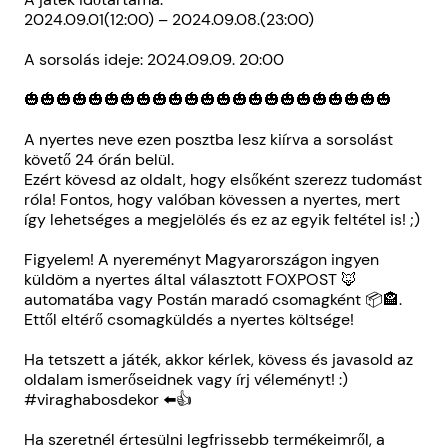
2024.09.01(12:00) – 2024.09.08.(23:00)
A sorsolás ideje: 2024.09.09. 20:00
🎃🎃🎃🎃🎃🎃🎃🎃🎃🎃🎃🎃🎃🎃🎃🎃🎃🎃🎃🎃🎃🎃🎃
A nyertes neve ezen posztba lesz kiírva a sorsolást
követő 24 órán belül.
Ezért kövesd az oldalt, hogy elsőként szerezz tudomást
róla! Fontos, hogy valóban kövessen a nyertes, mert
így lehetséges a megjelölés és ez az egyik feltétel is! ;)
Figyelem! A nyereményt Magyarországon ingyen
küldöm a nyertes által választott FOXPOST 🦊
automatába vagy Postán maradó csomagként 📦🏤.
Ettől eltérő csomagküldés a nyertes költsége!
Ha tetszett a játék, akkor kérlek, kövess és javasold az
oldalam ismerőseidnek vagy írj véleményt! :)
#viraghabosdekor ⬅️👍
Ha szeretnél értesülni legfrissebb termékeimről, a