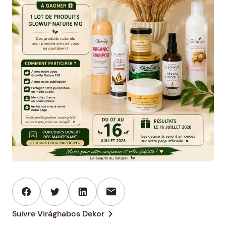
mail
chevron_right
Suivre Virághabos Dekor