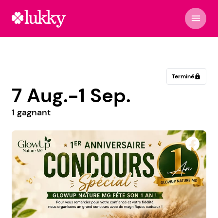
menu
Terminé
lock
7 Aug.-1 Sep.
1 gagnant
Éricatout.inc