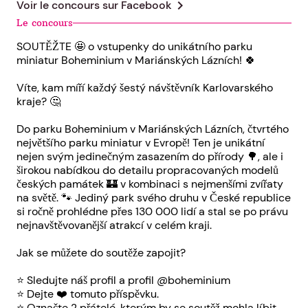
chevron_right
Voir le concours sur
Facebook
Le concours
SOUTĚŽTE 🤩 o vstupenky do unikátního parku
miniatur Boheminium v Mariánských Lázních! 🍀
Víte, kam míří každý šestý návštěvník Karlovarského
kraje? 🤔
Do parku Boheminium v Mariánských Lázních, čtvrtého
největšího parku miniatur v Evropě! Ten je unikátní
nejen svým jedinečným zasazením do přírody 🌳, ale i
širokou nabídkou do detailu propracovaných modelů
českých památek 🏰 v kombinaci s nejmenšími zvířaty
na světě. 🐾 Jediný park svého druhu v České republice
si ročně prohlédne přes 130 000 lidí a stal se po právu
nejnavštěvovanější atrakcí v celém kraji.
Jak se můžete do soutěže zapojit?
⭐ Sledujte náš profil a profil @boheminium
⭐ Dejte ❤️ tomuto příspěvku.
⭐ Označte 2 přátelé, kterým by se soutěž mohla líbit.