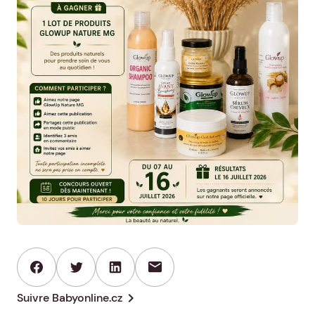
mail
chevron_right
Suivre Babyonline.cz