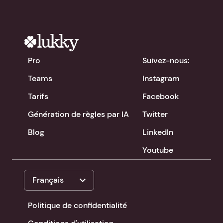
Pro
Suivez-nous:
Teams
Instagram
Tarifs
Facebook
Génération de règles par IA
Twitter
Blog
LinkedIn
Youtube
expand_more
Français
Politique de confidentialité