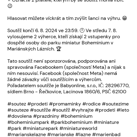
😉
Hlasovat můžete víckrát a tím zvýšit šanci na výhru. 😁
Soutěž končí 6. 8. 2024 ve 23:59. 🕛 Ve středu 7. 8.
vylosujeme 2 výherce, kteří získají 2 vstupenky pro
dospělé osoby do parku miniatur Boheminium v
Mariánských Lázních. 🏆
Tato soutěž není sponzorována, podporována ani
spravována Facebookem (společností Meta) a nijak s
ním nesouvisí. Facebook (společnost Meta) nemá
žádné závazky vůči soutěžícím a výhercům.
Pořadatelem soutěže je Babyonline, s.r.o., IČ: 28296770,
sídlem Brno - Řečkovice, Lacinova 1860/6, PSČ 62100
#soutez #prodeti #promaminky #rodice #soutezime
#souteze #soutěže #soutěž #vyhrajte #prodeti #leto
#dovolena #prazdniny #boheminium
#boheminiumpark #parkboheminium #miniature
#park #miniaturepark #miniatureworld
#marianskelazne #marianske #lazne #marienbad