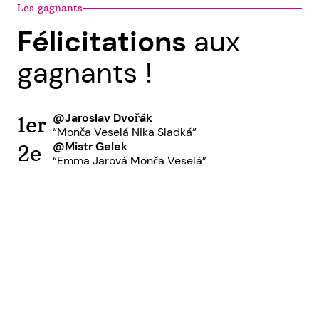
Les gagnants
Félicitations
aux
gagnants !
@Jaroslav Dvořák
1er
“Monča Veselá Nika Sladká”
@Mistr Gelek
2e
“Emma Jarová Monča Veselá”