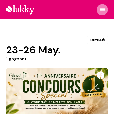
menu
Terminé
lock
23-26 May.
1 gagnant
Stars Pearls