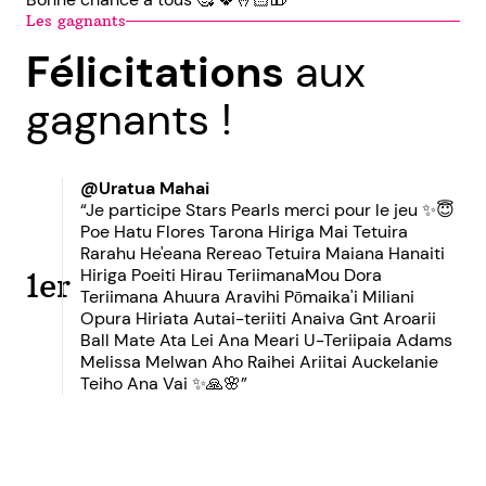
Les gagnants
Félicitations
aux
gagnants !
@Uratua Mahai
“Je participe Stars Pearls merci pour le jeu ✨️😇
Poe Hatu Flores Tarona Hiriga Mai Tetuira
Rarahu He'eana Rereao Tetuira Maiana Hanaiti
Hiriga Poeiti Hirau TeriimanaMou Dora
1er
Teriimana Ahuura Aravihi Pōmaika'i Miliani
Opura Hiriata Autai-teriiti Anaiva Gnt Aroarii
Ball Mate Ata Lei Ana Meari U-Teriipaia Adams
Melissa Melwan Aho Raihei Ariitai Auckelanie
Teiho Ana Vai ✨️🙏🌸”