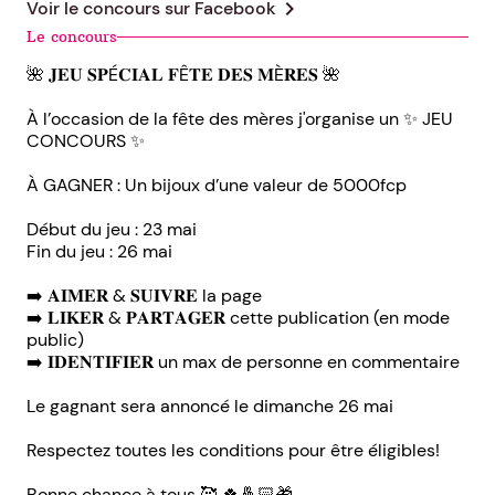
chevron_right
Voir le concours sur
Facebook
Le concours
🌺 𝐉𝐄𝐔 𝐒𝐏É𝐂𝐈𝐀𝐋 𝐅Ê𝐓𝐄 𝐃𝐄𝐒 𝐌È𝐑𝐄𝐒 🌺
À l’occasion de la fête des mères j'organise un ✨️ JEU
CONCOURS ✨️
À GAGNER : Un bijoux d’une valeur de 5000fcp
Début du jeu : 23 mai
Fin du jeu : 26 mai
➡️ 𝐀𝐈𝐌𝐄𝐑 & 𝐒𝐔𝐈𝐕𝐑𝐄 la page
➡️ 𝐋𝐈𝐊𝐄𝐑 & 𝐏𝐀𝐑𝐓𝐀𝐆𝐄𝐑 cette publication (en mode
public)
➡️ 𝐈𝐃𝐄𝐍𝐓𝐈𝐅𝐈𝐄𝐑 un max de personne en commentaire
Le gagnant sera annoncé le dimanche 26 mai
Respectez toutes les conditions pour être éligibles!
Bonne chance à tous 🥰 🍀🤞🏻🎁