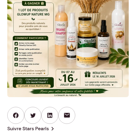
mail
chevron_right
Suivre Stars Pearls