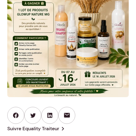
mail
chevron_right
Suivre Equality Traiteur