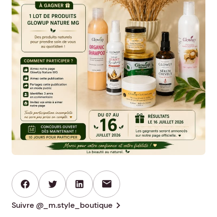
mail
chevron_right
Suivre @_m.style_boutique