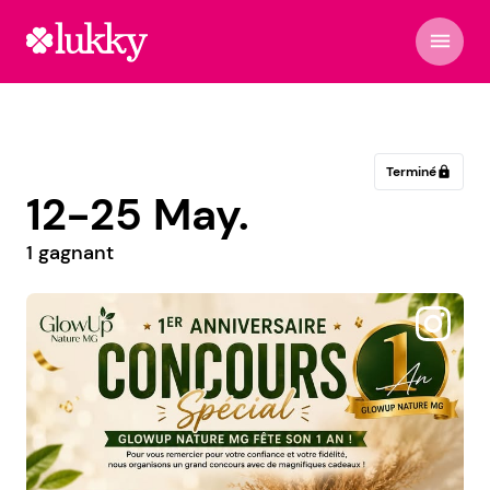
menu
Terminé
lock
12-25 May.
1 gagnant
@_m.style_boutique