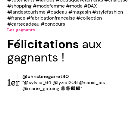
#shopping #modefemme #mode #DAX
#landestourisme #cadeau #magasin #stylefashion
#france #fabricationfrancaise #collection
#cartecadeau #concours
Les gagnants
Félicitations
aux
gagnants !
@christinegarret40
1er
“@sylviia_64 @lyzie1206 @nanis_ais
@marie_gatuing 😁😁🛍️🛍️”