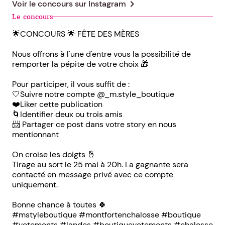
chevron_right
Voir le concours sur
Instagram
Le concours
🌟CONCOURS 🌟 FÊTE DES MÈRES
Nous offrons à l'une d'entre vous la possibilité de
remporter la pépite de votre choix 🎁
Pour participer, il vous suffit de :
🤍Suivre notre compte @_m.style_boutique
❤️Liker cette publication
🌀Identifier deux ou trois amis
📨 Partager ce post dans votre story en nous
mentionnant
On croise les doigts 🤞
Tirage au sort le 25 mai à 20h. La gagnante sera
contacté en message privé avec ce compte
uniquement.
Bonne chance à toutes 🍀
#mstyleboutique #montfortenchalosse #boutique
#vetements #landes #boutiquevetements #chalosse