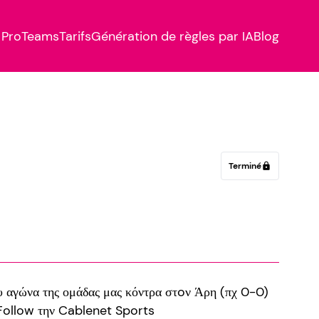
Pro
Teams
Tarifs
Génération de règles par IA
Blog
Terminé
lock
 αγώνα της ομάδας μας κόντρα στoν Άρη (πχ 0-0)
 Follow την Cablenet Sports