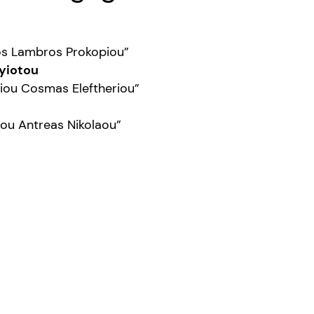
os Lambros Prokopiou”
yiotou
niou Cosmas Eleftheriou”
aou Antreas Nikolaou”