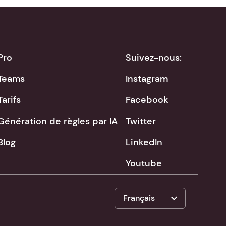
Pro
Suivez-nous:
Teams
Instagram
Tarifs
Facebook
Génération de règles par IA
Twitter
Blog
LinkedIn
Youtube
expand_more
Français