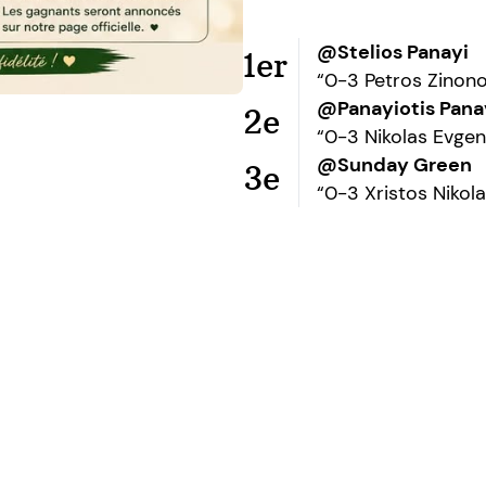
@Stelios Panayi
1er
“0-3 Petros Zinon
@Panayiotis Pana
2e
“0-3 Nikolas Evge
@Sunday Green
3e
“0-3 Xristos Nikol