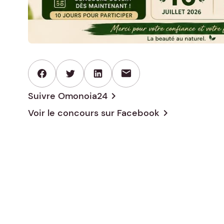
mail
Suivre Omonoia24
chevron_right
Voir le concours sur
Facebook
chevron_right